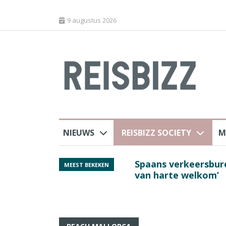
9 augustus 2026
NIEUWS
REISBIZZ SOCIETY
M
rland
Spaans verkeersbure
MEEST BEKEKEN
van harte welkom’