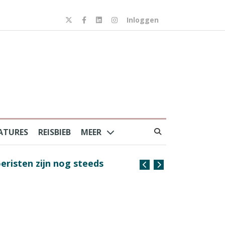
Inloggen
ATURES
REISBIEB
MEER
risten zijn nog steeds
Coffee with the Captain