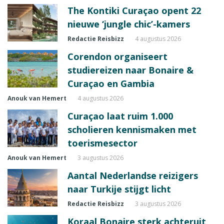
The Kontiki Curaçao opent 22
nieuwe ‘jungle chic’-kamers
Redactie Reisbizz
4 augustus 2026
Corendon organiseert
studiereizen naar Bonaire &
Curaçao en Gambia
Anouk van Hemert
4 augustus 2026
Curaçao laat ruim 1.000
scholieren kennismaken met
toerismesector
Anouk van Hemert
3 augustus 2026
Aantal Nederlandse reizigers
naar Turkije stijgt licht
Redactie Reisbizz
3 augustus 2026
Koraal Bonaire sterk achteruit,