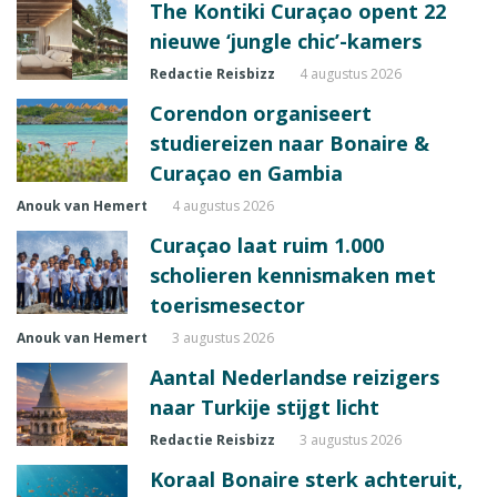
The Kontiki Curaçao opent 22
nieuwe ‘jungle chic’-kamers
Redactie Reisbizz
4 augustus 2026
Corendon organiseert
studiereizen naar Bonaire &
Curaçao en Gambia
Anouk van Hemert
4 augustus 2026
Curaçao laat ruim 1.000
scholieren kennismaken met
toerismesector
Anouk van Hemert
3 augustus 2026
Aantal Nederlandse reizigers
naar Turkije stijgt licht
Redactie Reisbizz
3 augustus 2026
Koraal Bonaire sterk achteruit,