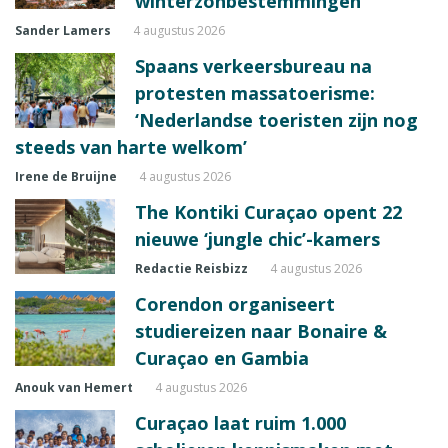
winterzonbestemmingen
Sander Lamers
4 augustus 2026
Spaans verkeersbureau na
protesten massatoerisme:
‘Nederlandse toeristen zijn nog
steeds van harte welkom’
Irene de Bruijne
4 augustus 2026
The Kontiki Curaçao opent 22
nieuwe ‘jungle chic’-kamers
Redactie Reisbizz
4 augustus 2026
Corendon organiseert
studiereizen naar Bonaire &
Curaçao en Gambia
Anouk van Hemert
4 augustus 2026
Curaçao laat ruim 1.000