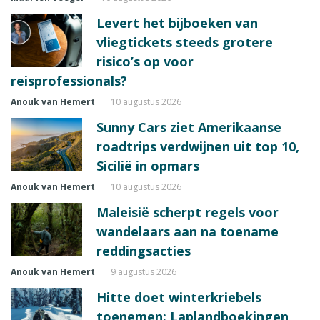
Levert het bijboeken van
vliegtickets steeds grotere
risico’s op voor
reisprofessionals?
Anouk van Hemert
10 augustus 2026
Sunny Cars ziet Amerikaanse
roadtrips verdwijnen uit top 10,
Sicilië in opmars
Anouk van Hemert
10 augustus 2026
Maleisië scherpt regels voor
wandelaars aan na toename
reddingsacties
Anouk van Hemert
9 augustus 2026
Hitte doet winterkriebels
toenemen: Laplandboekingen