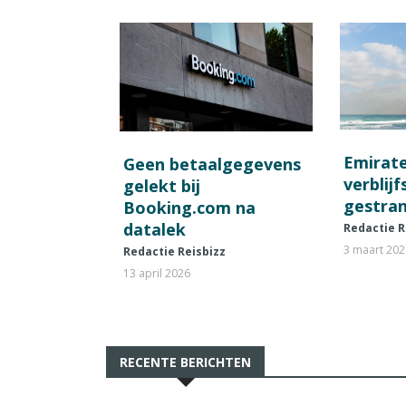
Emirat
Geen betaalgegevens
verblij
gelekt bij
gestran
Booking.com na
datalek
Redactie R
3 maart 20
Redactie Reisbizz
13 april 2026
RECENTE BERICHTEN