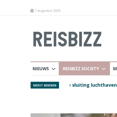
7 augustus 2026
NIEUWS
REISBIZZ SOCIETY
M
 sluiting luchthaven
Spaans verkeersbure
MEEST BEKEKEN
van harte welkom’