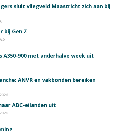
ers sluit vliegveld Maastricht zich aan bij
26
r bij Gen Z
026
s A350-900 met anderhalve week uit
ranche: ANVR en vakbonden bereiken
 2026
 naar ABC-eilanden uit
 2026
mming