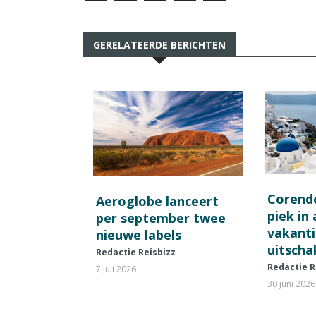
GERELATEERDE BERICHTEN
Corend
Aeroglobe lanceert
piek in
per september twee
vakant
nieuwe labels
uitscha
Redactie Reisbizz
Redactie R
7 juli 2026
30 juni 2026