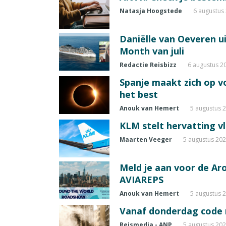
Natasja Hoogstede
6 augustus
Daniëlle van Oeveren u
Month van juli
Redactie Reisbizz
6 augustus 2
Spanje maakt zich op vo
het best
Anouk van Hemert
5 augustus 
KLM stelt hervatting v
Maarten Veeger
5 augustus 20
Meld je aan voor de A
AVIAREPS
Anouk van Hemert
5 augustus 
Vanaf donderdag code ro
Reismedia - ANP
5 augustus 20