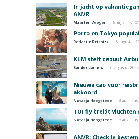
In jacht op vakantiegang
ANVR
Maarten Veeger
6 augustus 20
Porto en Tokyo populai
Redactie Reisbizz
6 augustus 2
KLM stelt debuut Airbu
Sander Lamers
6 augustus 2026
Nieuwe cao voor reisb
akkoord
Natasja Hoogstede
6 augustus
TUI fly breidt vluchten
Natasja Hoogstede
6 augustus
ANVR: Check je beste