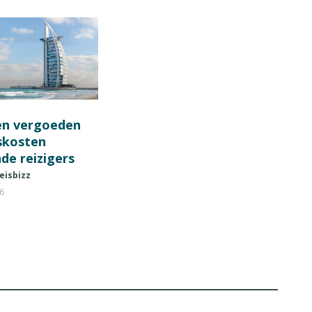
en vergoeden
fskosten
de reizigers
eisbizz
26