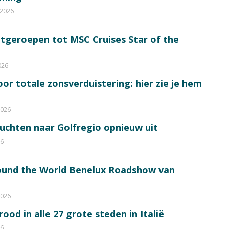
 2026
itgeroepen tot MSC Cruises Star of the
026
or totale zonsverduistering: hier zie je hem
2026
luchten naar Golfregio opnieuw uit
26
round the World Benelux Roadshow van
2026
od in alle 27 grote steden in Italië
26