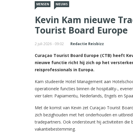
MENSEN
NIEUWS
Kevin Kam nieuwe Trad
Tourist Board Europe
2 juli 2026 - 09:02
Redactie Reisbizz
Curaçao Tourist Board Europe (CTB) heeft Kev
nieuwe functie richt hij zich op het verste
reisprofessionals in Europa.
Kam studeerde Hotel Management aan Hotelschool
operationele functies binnen de hospitality-, evene
vier talen: Papiamentu, Nederlands, Engels en Spaa
Met de komst van Kevin zet Curaçao Tourist Board v
zich bezighouden met het onderhouden en uitbreid
tradepartners. Ook ondersteunt hij activiteiten di
vakantiebestemming.