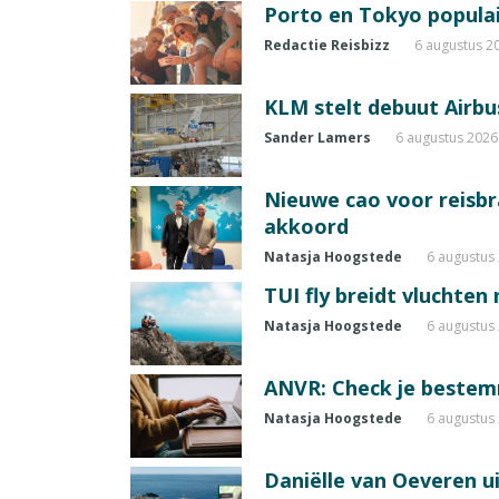
Porto en Tokyo populai
Redactie Reisbizz
6 augustus 2
KLM stelt debuut Airbu
Sander Lamers
6 augustus 2026
Nieuwe cao voor reisb
akkoord
Natasja Hoogstede
6 augustus
TUI fly breidt vluchten
Natasja Hoogstede
6 augustus
ANVR: Check je beste
Natasja Hoogstede
6 augustus
Daniëlle van Oeveren u