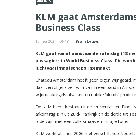
AIRLINES
KLM gaat Amsterdams 
Business Class
17 mei 2024 - 06:13
Bram Louws
KLM gaat vanaf aanstaande zaterdag (18 mei
passagiers in World Business Class. Die wor
luchtvaartmaatschappij gemaakt.
Chateau Amsterdam heeft geen eigen wijngaard, ma
daar vervolgens zelf wijn van in een pand in Amst
wijnmaakregels afwijken en unieke ‘blends’ produce
De KLM-blend bestaat uit de druivenrassen Pinot 
afkomstig zijn uit Zuid-Frankrijk en de derde uit T
rode wijn met een volle smaak en fruitige tonen.
KLM werkt al sinds 2006 met verschillende Nederla