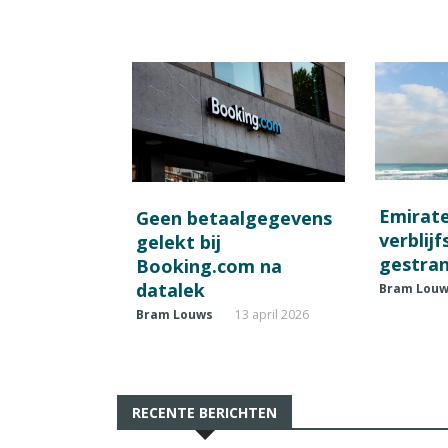
Emirat
Geen betaalgegevens
verblij
gelekt bij
gestran
Booking.com na
datalek
Bram Lou
Bram Louws
13 april 2026
RECENTE BERICHTEN