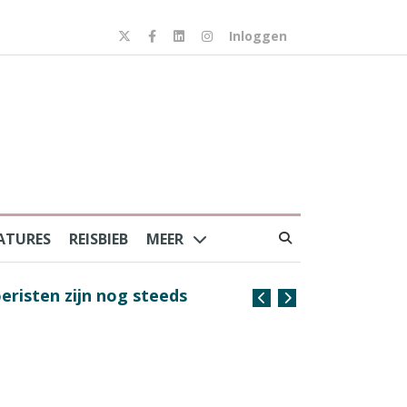
Inloggen
ATURES
REISBIEB
MEER
risten zijn nog steeds
Coffee with the Captain