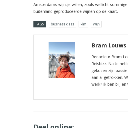
Amsterdams wijntje willen, zoals wellicht sommige
buitenland geproduceerde wijnen op de kaart.
TAGS:
business class
klm
Wijn
Bram Louws
Redacteur Bram Lou
Reisbizz. Na te he
gekozen zijn passie
aan al getrokken. W
werk? Ik ben blij e
Deel online: