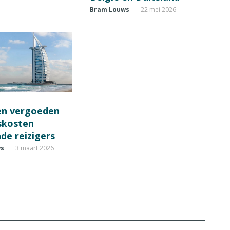
Bram Louws
22 mei 2026
en vergoeden
fskosten
de reizigers
ws
3 maart 2026