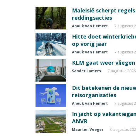
Maleisië scherpt regel
reddingsacties
Anouk van Hemert
7 augustus 
Hitte doet winterkrie
op vorig jaar
Anouk van Hemert
7 augustus 
KLM gaat weer vliegen 
Sander Lamers
7 augustus 2026
Dit betekenen de nieuw
reisorganisaties
Anouk van Hemert
7 augustus 
In jacht op vakantiegang
ANVR
Maarten Veeger
6 augustus 20