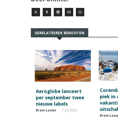
GERELATEERDE BERICHTEN
Corend
Aeroglobe lanceert
piek in
per september twee
vakant
nieuwe labels
uitscha
Bram Louws
7 juli 2026
Bram Lou