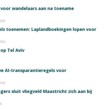
s voor wandelaars aan na toename
2026
bels toenemen: Laplandboekingen lopen voor
2026
op Tel Aviv
e AI-transparantieregels voor
2026
ers sluit vliegveld Maastricht zich aan bij
26