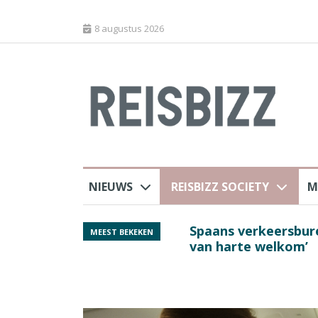
8 augustus 2026
NIEUWS
REISBIZZ SOCIETY
M
rland
Spaans verkeersbure
MEEST BEKEKEN
van harte welkom’