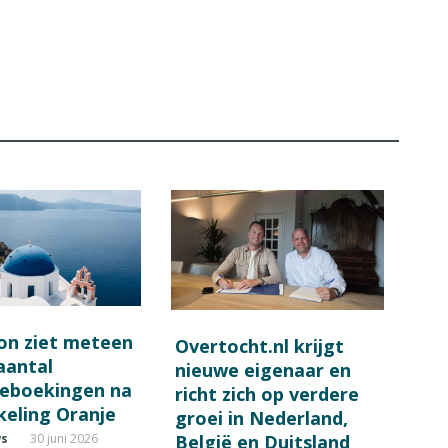
on ziet meteen
Overtocht.nl krijgt
 aantal
nieuwe eigenaar en
ieboekingen na
richt zich op verdere
keling Oranje
groei in Nederland,
België en Duitsland
ws
30 juni 2026