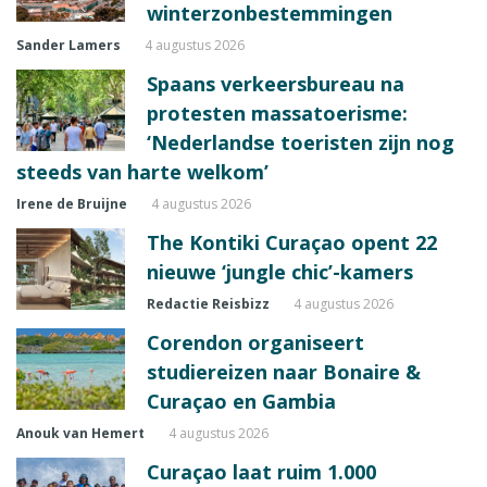
winterzonbestemmingen
Sander Lamers
4 augustus 2026
Spaans verkeersbureau na
protesten massatoerisme:
‘Nederlandse toeristen zijn nog
steeds van harte welkom’
Irene de Bruijne
4 augustus 2026
The Kontiki Curaçao opent 22
nieuwe ‘jungle chic’-kamers
Redactie Reisbizz
4 augustus 2026
Corendon organiseert
studiereizen naar Bonaire &
Curaçao en Gambia
Anouk van Hemert
4 augustus 2026
Curaçao laat ruim 1.000