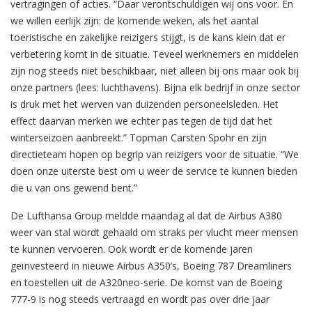
vertragingen of acties. “Daar verontschuldigen wij ons voor. En
we willen eerlijk zijn: de komende weken, als het aantal
toeristische en zakelijke reizigers stijgt, is de kans klein dat er
verbetering komt in de situatie. Teveel werknemers en middelen
zijn nog steeds niet beschikbaar, niet alleen bij ons maar ook bij
onze partners (lees: luchthavens). Bijna elk bedrijf in onze sector
is druk met het werven van duizenden personeelsleden. Het
effect daarvan merken we echter pas tegen de tijd dat het
winterseizoen aanbreekt.” Topman Carsten Spohr en zijn
directieteam hopen op begrip van reizigers voor de situatie. “We
doen onze uiterste best om u weer de service te kunnen bieden
die u van ons gewend bent.”
De Lufthansa Group meldde maandag al dat de Airbus A380
weer van stal wordt gehaald om straks per vlucht meer mensen
te kunnen vervoeren. Ook wordt er de komende jaren
geïnvesteerd in nieuwe Airbus A350’s, Boeing 787 Dreamliners
en toestellen uit de A320neo-serie. De komst van de Boeing
777-9 is nog steeds vertraagd en wordt pas over drie jaar