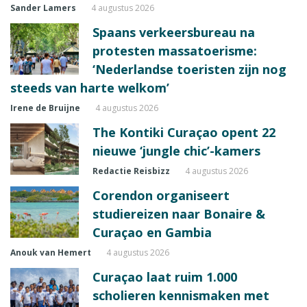
Sander Lamers
4 augustus 2026
Spaans verkeersbureau na
protesten massatoerisme:
‘Nederlandse toeristen zijn nog
steeds van harte welkom’
Irene de Bruijne
4 augustus 2026
The Kontiki Curaçao opent 22
nieuwe ‘jungle chic’-kamers
Redactie Reisbizz
4 augustus 2026
Corendon organiseert
studiereizen naar Bonaire &
Curaçao en Gambia
Anouk van Hemert
4 augustus 2026
Curaçao laat ruim 1.000
scholieren kennismaken met