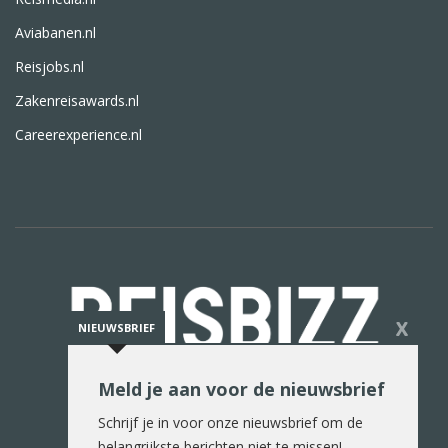
Aviabanen.nl
Reisjobs.nl
Zakenreisawards.nl
Careerexperience.nl
X
NIEUWSBRIEF
Meld je aan voor de nieuwsbrief
De reiswereld in woord en beeld
Schrijf je in voor onze nieuwsbrief om de
belangrijkste berichten niet te missen!