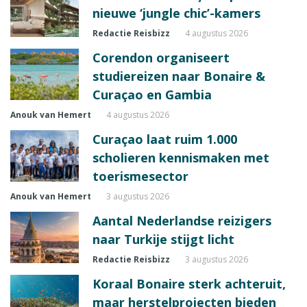
nieuwe ‘jungle chic’-kamers
Redactie Reisbizz
4 augustus 2026
Corendon organiseert
studiereizen naar Bonaire &
Curaçao en Gambia
Anouk van Hemert
4 augustus 2026
Curaçao laat ruim 1.000
scholieren kennismaken met
toerismesector
Anouk van Hemert
3 augustus 2026
Aantal Nederlandse reizigers
naar Turkije stijgt licht
Redactie Reisbizz
3 augustus 2026
Koraal Bonaire sterk achteruit,
maar herstelprojecten bieden