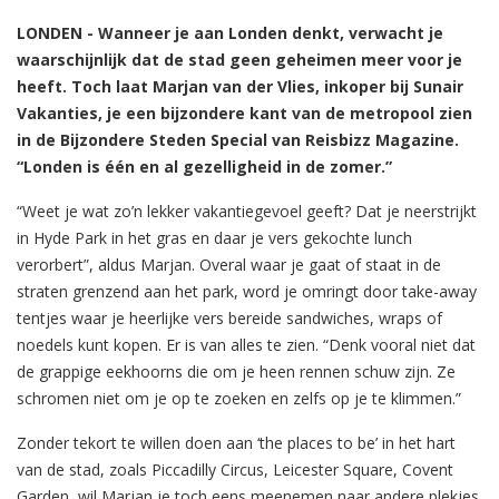
LONDEN - Wanneer je aan Londen denkt, verwacht je
waarschijnlijk dat de stad geen geheimen meer voor je
heeft. Toch laat Marjan van der Vlies, inkoper bij Sunair
Vakanties, je een bijzondere kant van de metropool zien
in de Bijzondere Steden Special van Reisbizz Magazine.
“Londen is één en al gezelligheid in de zomer.”
“Weet je wat zo’n lekker vakantiegevoel geeft? Dat je neerstrijkt
in Hyde Park in het gras en daar je vers gekochte lunch
verorbert”, aldus Marjan. Overal waar je gaat of staat in de
straten grenzend aan het park, word je omringt door take-away
tentjes waar je heerlijke vers bereide sandwiches, wraps of
noedels kunt kopen. Er is van alles te zien. “Denk vooral niet dat
de grappige eekhoorns die om je heen rennen schuw zijn. Ze
schromen niet om je op te zoeken en zelfs op je te klimmen.”
Zonder tekort te willen doen aan ‘the places to be’ in het hart
van de stad, zoals Piccadilly Circus, Leicester Square, Covent
Garden, wil Marjan je toch eens meenemen naar andere plekjes