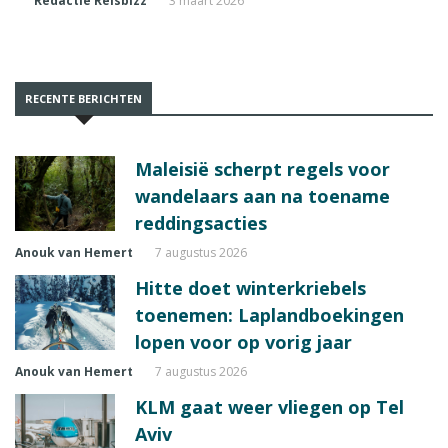
Redactie Reisbizz
3 maart 2026
RECENTE BERICHTEN
Maleisië scherpt regels voor
wandelaars aan na toename
reddingsacties
Anouk van Hemert
7 augustus 2026
Hitte doet winterkriebels
toenemen: Laplandboekingen
lopen voor op vorig jaar
Anouk van Hemert
7 augustus 2026
KLM gaat weer vliegen op Tel
Aviv