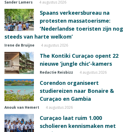
Sander Lamers
4 augustus 2026
Spaans verkeersbureau na
protesten massatoerisme:
‘Nederlandse toeristen zijn nog
steeds van harte welkom’
Irene de Bruijne
4 augustus 2026
The Kontiki Curaçao opent 22
nieuwe ‘jungle chic’-kamers
Redactie Reisbizz
4 augustus 2026
Corendon organiseert
studiereizen naar Bonaire &
Curaçao en Gambia
Anouk van Hemert
4 augustus 2026
Curaçao laat ruim 1.000
scholieren kennismaken met