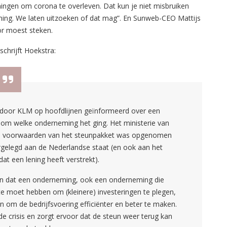
eningen om corona te overleven. Dat kun je niet misbruiken
ming. We laten uitzoeken of dat mag”. En Sunweb-CEO Mattijs
or moest steken.
chrijft Hoekstra:
af door KLM op hoofdlijnen geïnformeerd over een
k om welke onderneming het ging. Het ministerie van
de voorwaarden van het steunpakket was opgenomen
gelegd aan de Nederlandse staat (en ook aan het
t een lening heeft verstrekt).
an dat een onderneming, ook een onderneming die
te moet hebben om (kleinere) investeringen te plegen,
 om de bedrijfsvoering efficiënter en beter te maken.
 de crisis en zorgt ervoor dat de steun weer terug kan