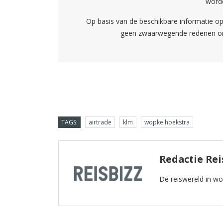
worde
Op basis van de beschikbare informatie op
geen zwaarwegende redenen om 
TAGS:
airtrade
klm
wopke hoekstra
Redactie Rei
De reiswereld in w