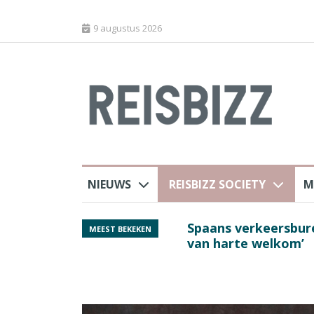
9 augustus 2026
NIEUWS
REISBIZZ SOCIETY
M
rland
Spaans verkeersbure
MEEST BEKEKEN
van harte welkom’