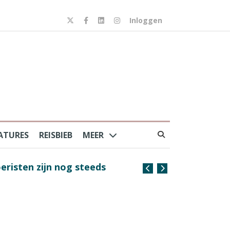
Inloggen
ATURES
REISBIEB
MEER
risten zijn nog steeds
Coffee with the Captain