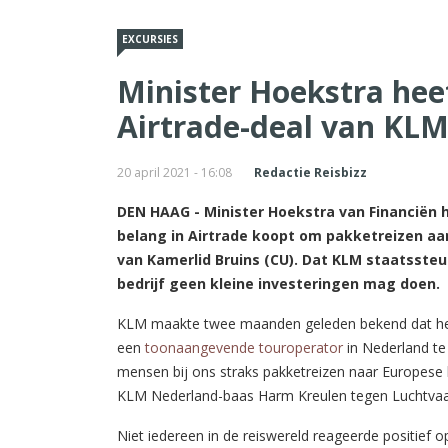
EXCURSIES
Minister Hoekstra he
Airtrade-deal van KL
20 april 2021 - 16:08
Redactie Reisbizz
DEN HAAG - Minister Hoekstra van Financiën
belang in Airtrade koopt om pakketreizen aan 
van Kamerlid Bruins (CU). Dat KLM staatssteun
bedrijf geen kleine investeringen mag doen.
KLM maakte twee maanden geleden bekend dat het
een
toonaangevende touroperator
in Nederland te
mensen bij ons straks pakketreizen naar Europese 
KLM Nederland-baas Harm Kreulen tegen Luchtvaa
Niet iedereen in de reiswereld reageerde positief