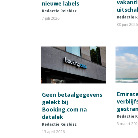
vakant
nieuwe labels
uitscha
Redactie Reisbizz
Redactie R
7 juli 2026
30 juni 2026
Emirat
Geen betaalgegevens
verblij
gelekt bij
gestran
Booking.com na
datalek
Redactie R
3 maart 20
Redactie Reisbizz
13 april 2026