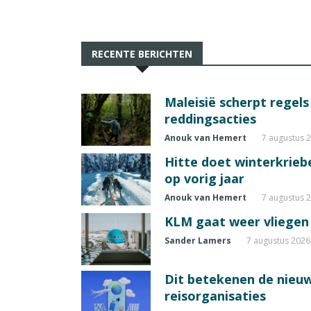
RECENTE BERICHTEN
Maleisië scherpt regel
reddingsacties
Anouk van Hemert
7 augustus 
Hitte doet winterkrie
op vorig jaar
Anouk van Hemert
7 augustus 
KLM gaat weer vliegen 
Sander Lamers
7 augustus 2026
Dit betekenen de nieuw
reisorganisaties