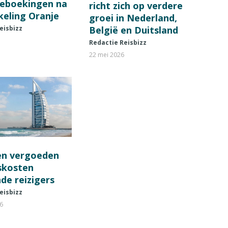
ieboekingen na
richt zich op verdere
keling Oranje
groei in Nederland,
België en Duitsland
eisbizz
Redactie Reisbizz
22 mei 2026
en vergoeden
fskosten
de reizigers
eisbizz
26