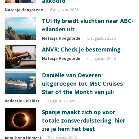
akkoord
Natasja Hoogstede
6 augustus 2026
TUI fly breidt vluchten naar ABC-
eilanden uit
Natasja Hoogstede
6 augustus 2026
ANVR: Check je bestemming
Natasja Hoogstede
6 augustus 2026
Daniëlle van Oeveren
uitgeroepen tot MSC Cruises
Star of the Month van juli
Redactie Reisbizz
6 augustus 2026
Spanje maakt zich op voor
totale zonsverduistering: hier
zie je hem het best
Anouk van Hemert
5 augustus 2026