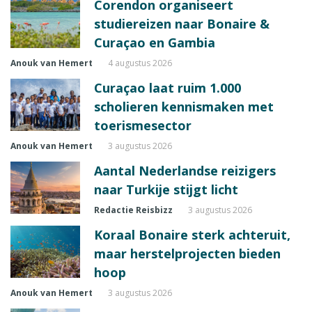
Corendon organiseert
studiereizen naar Bonaire &
Curaçao en Gambia
Anouk van Hemert
4 augustus 2026
Curaçao laat ruim 1.000
scholieren kennismaken met
toerismesector
Anouk van Hemert
3 augustus 2026
Aantal Nederlandse reizigers
naar Turkije stijgt licht
Redactie Reisbizz
3 augustus 2026
Koraal Bonaire sterk achteruit,
maar herstelprojecten bieden
hoop
Anouk van Hemert
3 augustus 2026