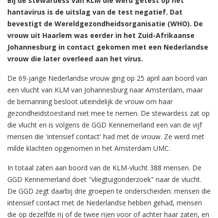
Bij de stewardess van KLM die werd getest op het
hantavirus is de uitslag van de test negatief. Dat
bevestigt de Wereldgezondheidsorganisatie (WHO). De
vrouw uit Haarlem was eerder in het Zuid-Afrikaanse
Johannesburg in contact gekomen met een Nederlandse
vrouw die later overleed aan het virus.
De 69-jarige Nederlandse vrouw ging op 25 april aan boord van
een vlucht van KLM van Johannesburg naar Amsterdam, maar
de bemanning besloot uiteindelijk de vrouw om haar
gezondheidstoestand niet mee te nemen. De stewardess zat op
die vlucht en is volgens de GGD Kennemerland een van de vijf
mensen die 'intensief contact' had met de vrouw. Ze werd met
milde klachten opgenomen in het Amsterdam UMC.
In totaal zaten aan boord van de KLM-vlucht 388 mensen. De
GGD Kennemerland doet "vliegtuigonderzoek" naar de vlucht.
De GGD zegt daarbij drie groepen te onderscheiden: mensen die
intensief contact met de Nederlandse hebben gehad, mensen
die op dezelfde rij of de twee rijen voor of achter haar zaten, en