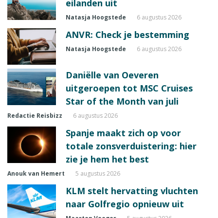
eilanden uit
Natasja Hoogstede
6 augustus 2026
ANVR: Check je bestemming
Natasja Hoogstede
6 augustus 2026
Daniëlle van Oeveren
uitgeroepen tot MSC Cruises
Star of the Month van juli
Redactie Reisbizz
6 augustus 2026
Spanje maakt zich op voor
totale zonsverduistering: hier
zie je hem het best
Anouk van Hemert
5 augustus 2026
KLM stelt hervatting vluchten
naar Golfregio opnieuw uit