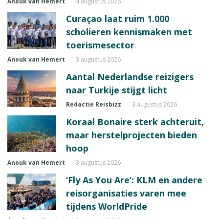
Anouk van Hemert
4 augustus 2026
Curaçao laat ruim 1.000
scholieren kennismaken met
toerismesector
Anouk van Hemert
3 augustus 2026
Aantal Nederlandse reizigers
naar Turkije stijgt licht
Redactie Reisbizz
3 augustus 2026
Koraal Bonaire sterk achteruit,
maar herstelprojecten bieden
hoop
Anouk van Hemert
3 augustus 2026
‘Fly As You Are’: KLM en andere
reisorganisaties varen mee
tijdens WorldPride