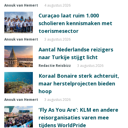
Anouk van Hemert
4 augustus 2026
Curaçao laat ruim 1.000
scholieren kennismaken met
toerismesector
Anouk van Hemert
3 augustus 2026
Aantal Nederlandse reizigers
naar Turkije stijgt licht
Redactie Reisbizz
3 augustus 2026
Koraal Bonaire sterk achteruit,
maar herstelprojecten bieden
hoop
Anouk van Hemert
3 augustus 2026
‘Fly As You Are’: KLM en andere
reisorganisaties varen mee
tijdens WorldPride