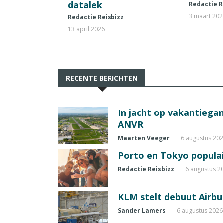
datalek
Redactie R
3 maart 20
Redactie Reisbizz
13 april 2026
RECENTE BERICHTEN
In jacht op vakantiegang
ANVR
Maarten Veeger
6 augustus 20
Porto en Tokyo populai
Redactie Reisbizz
6 augustus 2
KLM stelt debuut Airbu
Sander Lamers
6 augustus 2026