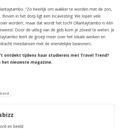
lantaytambo. “Zo heerlijk om wakker te worden met de zon,
 Boven in het dorp ligt een Incavesting. We lopen vele
ooier worden’, maar dat wordt het toch! Ollantaytambo is één
eweest. Door de uitleg van de gids kom je zóveel te weten. Je
aytaytambo leert de groep meer over het lokale werken en
erdracht meedansen met de vriendelijke bewoners.
t ontdekt tijdens haar studiereis met Travel Trend?
n het nieuwste magazine.
 trend
sbizz
oord en beeld