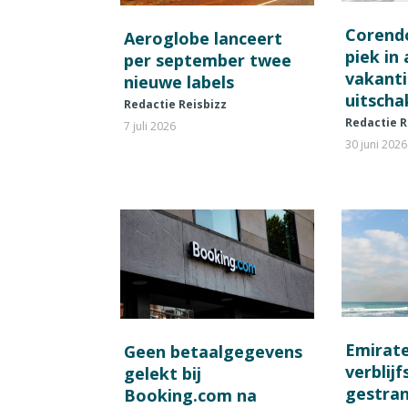
Corend
Aeroglobe lanceert
piek in
per september twee
vakant
nieuwe labels
uitscha
Redactie Reisbizz
Redactie R
7 juli 2026
30 juni 2026
Emirat
Geen betaalgegevens
verblij
gelekt bij
gestran
Booking.com na