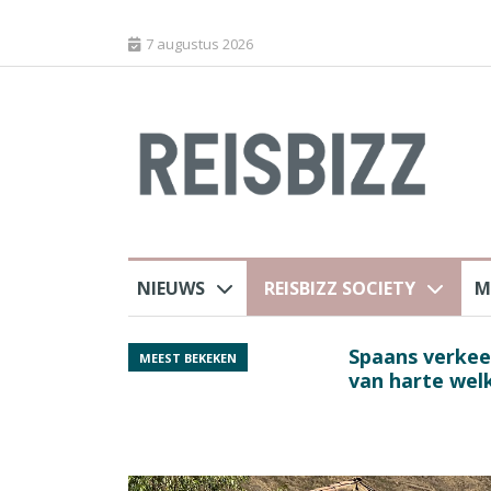
7 augustus 2026
NIEUWS
REISBIZZ SOCIETY
M
Spaans verkeersbure
MEEST BEKEKEN
van harte welkom’