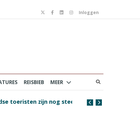
Inloggen
ATURES
REISBIEB
MEER
risten zijn nog steeds
Coffee with the Captain