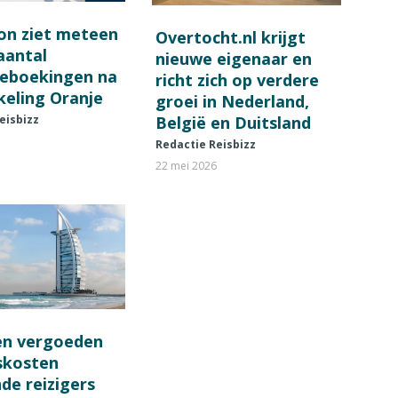
on ziet meteen
Overtocht.nl krijgt
 aantal
nieuwe eigenaar en
ieboekingen na
richt zich op verdere
keling Oranje
groei in Nederland,
België en Duitsland
eisbizz
Redactie Reisbizz
22 mei 2026
en vergoeden
fskosten
de reizigers