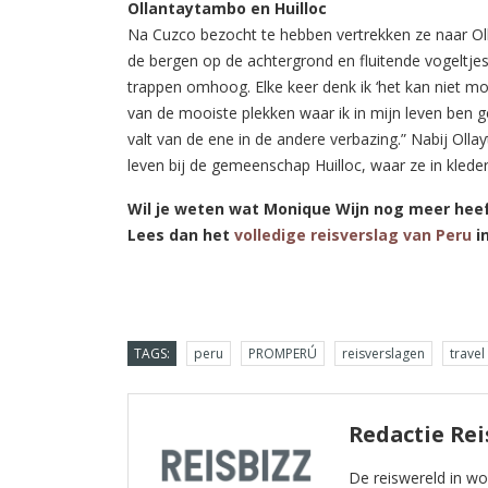
Ollantaytambo en Huilloc
Na Cuzco bezocht te hebben vertrekken ze naar Ol
de bergen op de achtergrond en fluitende vogeltjes.
trappen omhoog. Elke keer denk ik ‘het kan niet m
van de mooiste plekken waar ik in mijn leven ben g
valt van de ene in de andere verbazing.” Nabij Oll
leven bij de gemeenschap Huilloc, waar ze in kled
Wil je weten wat Monique Wijn nog meer heef
Lees dan het
volledige reisverslag van Peru
i
TAGS:
peru
PROMPERÚ
reisverslagen
travel
Redactie Rei
De reiswereld in w