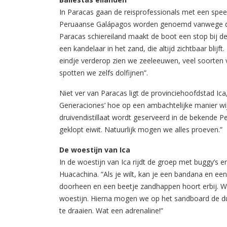
In Paracas gaan de reisprofessionals met een spee
Peruaanse Galápagos worden genoemd vanwege de v
Paracas schiereiland maakt de boot een stop bij
een kandelaar in het zand, die altijd zichtbaar blijf
eindje verderop zien we zeeleeuwen, veel soorten 
spotten we zelfs dolfijnen”.
Niet ver van Paracas ligt de provinciehoofdstad Ica
Generaciones’ hoe op een ambachtelijke manier wij
druivendistillaat wordt geserveerd in de bekende 
geklopt eiwit. Natuurlijk mogen we alles proeven.”
De woestijn van Ica
In de woestijn van Ica rijdt de groep met buggy’s 
Huacachina. “Als je wilt, kan je een bandana en ee
doorheen en een beetje zandhappen hoort erbij. W
woestijn. Hierna mogen we op het sandboard de du
te draaien. Wat een adrenaline!”