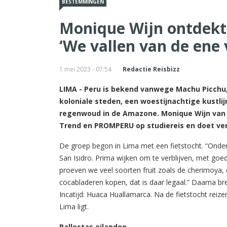
BESTEMMINGEN
Monique Wijn ontdekt 
‘We vallen van de ene 
1 mei 2023 - 07:54
Redactie Reisbizz
LIMA - Peru is bekend vanwege Machu Picchu, 
koloniale steden, een woestijnachtige kustli
regenwoud in de Amazone. Monique Wijn van 
Trend en PROMPERU op studiereis en doet vers
De groep begon in Lima met een fietstocht. “Onder
San Isidro. Prima wijken om te verblijven, met goed
proeven we veel soorten fruit zoals de cherimoya,
cocabladeren kopen, dat is daar legaal.” Daarna 
Incatijd: Huaca Huallamarca. Na de fietstocht reize
Lima ligt.
Ballestas eilanden