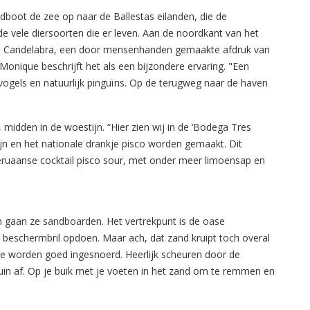
dboot de zee op naar de Ballestas eilanden, die de
ele diersoorten die er leven. Aan de noordkant van het
 de Candelabra, een door mensenhanden gemaakte afdruk van
t. Monique beschrijft het als een bijzondere ervaring. "Een
vogels en natuurlijk pinguïns. Op de terugweg naar de haven
, midden in de woestijn. “Hier zien wij in de ‘Bodega Tres
n en het nationale drankje pisco worden gemaakt. Dit
Peruaanse cocktail pisco sour, met onder meer limoensap en
en gaan ze sandboarden. Het vertrekpunt is de oase
n beschermbril opdoen. Maar ach, dat zand kruipt toch overal
e worden goed ingesnoerd. Heerlijk scheuren door de
in af. Op je buik met je voeten in het zand om te remmen en