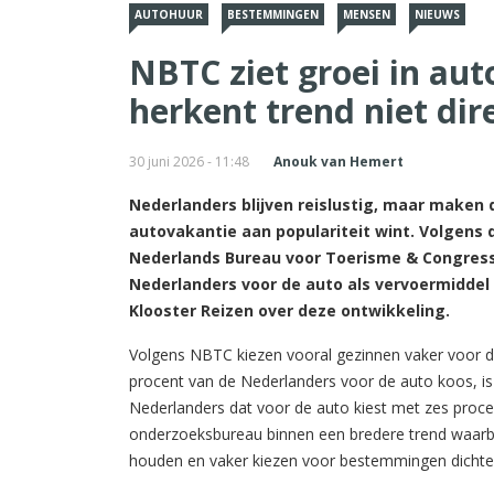
AUTOHUUR
BESTEMMINGEN
MENSEN
NIEUWS
NBTC ziet groei in aut
herkent trend niet dir
30 juni 2026 - 11:48
Anouk van Hemert
Nederlanders blijven reislustig, maar maken 
autovakantie aan populariteit wint. Volgens
Nederlands Bureau voor Toerisme & Congresse
Nederlanders voor de auto als vervoermidde
Klooster Reizen over deze ontwikkeling.
Volgens NBTC kiezen vooral gezinnen vaker voor de
procent van de Nederlanders voor de auto koos, is
Nederlanders dat voor de auto kiest met zes proce
onderzoeksbureau binnen een bredere trend waarbij re
houden en vaker kiezen voor bestemmingen dichter 