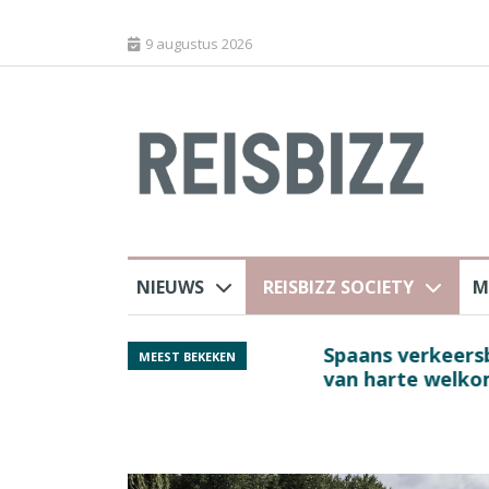
9 augustus 2026
NIEUWS
REISBIZZ SOCIETY
M
rland
Spaans verkeersbure
MEEST BEKEKEN
van harte welkom’