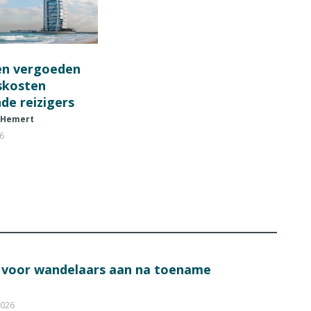
en vergoeden
fskosten
de reizigers
 Hemert
26
s voor wandelaars aan na toename
2026