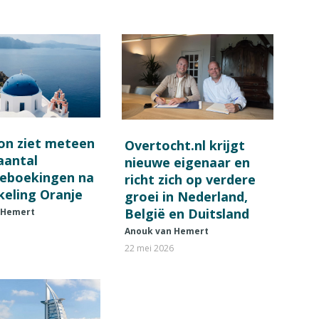
on ziet meteen
Overtocht.nl krijgt
 aantal
nieuwe eigenaar en
ieboekingen na
richt zich op verdere
keling Oranje
groei in Nederland,
België en Duitsland
 Hemert
Anouk van Hemert
22 mei 2026