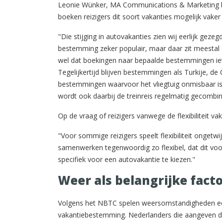
Leonie Wünker, MA Communications & Marketing bij 
boeken reizigers dit soort vakanties mogelijk vaker
"Die stijging in autovakanties zien wij eerlijk geze
bestemming zeker populair, maar daar zit meestal a
wel dat boekingen naar bepaalde bestemmingen iet
Tegelijkertijd blijven bestemmingen als Turkije, de
bestemmingen waarvoor het vliegtuig onmisbaar is. 
wordt ook daarbij de treinreis regelmatig gecombin
Op de vraag of reizigers vanwege de flexibiliteit va
"Voor sommige reizigers speelt flexibiliteit ongetwi
samenwerken tegenwoordig zo flexibel, dat dit v
specifiek voor een autovakantie te kiezen."
Weer als belangrijke fact
Volgens het NBTC spelen weersomstandigheden een
vakantiebestemming. Nederlanders die aangeven d