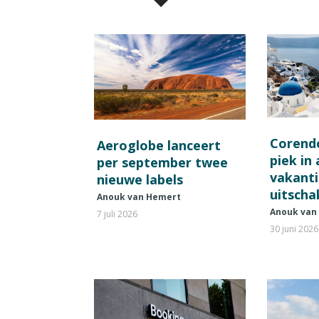
Corend
Aeroglobe lanceert
piek in
per september twee
vakant
nieuwe labels
uitscha
Anouk van Hemert
Anouk van
7 juli 2026
30 juni 2026