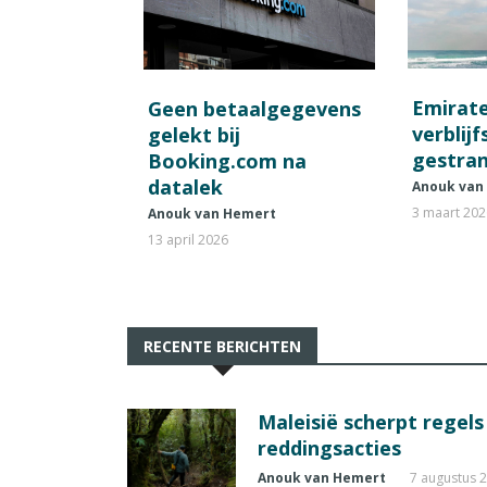
Emirat
Geen betaalgegevens
verblij
gelekt bij
gestran
Booking.com na
datalek
Anouk van
3 maart 20
Anouk van Hemert
13 april 2026
RECENTE BERICHTEN
Maleisië scherpt regel
reddingsacties
Anouk van Hemert
7 augustus 