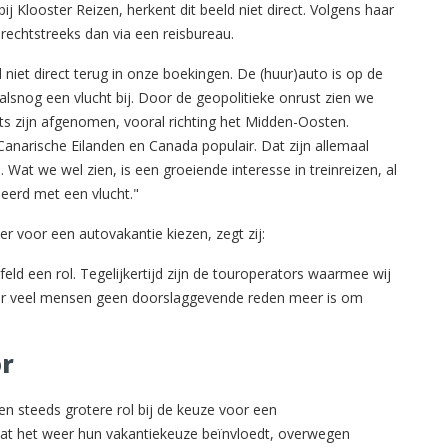
Klooster Reizen, herkent dit beeld niet direct. Volgens haar
 rechtstreeks dan via een reisbureau.
gd niet direct terug in onze boekingen. De (huur)auto is op de
lsnog een vlucht bij. Door de geopolitieke onrust zien we
s zijn afgenomen, vooral richting het Midden-Oosten.
 Canarische Eilanden en Canada populair. Dat zijn allemaal
Wat we wel zien, is een groeiende interesse in treinreizen, al
eerd met een vlucht."
ker voor een autovakantie kiezen, zegt zij:
jfeld een rol. Tegelijkertijd zijn de touroperators waarmee wij
oor veel mensen geen doorslaggevende reden meer is om
or
 steeds grotere rol bij de keuze voor een
at het weer hun vakantiekeuze beïnvloedt, overwegen