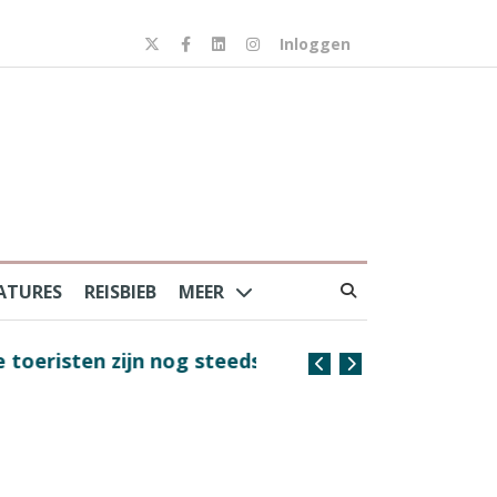
Inloggen
ATURES
REISBIEB
MEER
risten zijn nog steeds
Coffee with the Captain