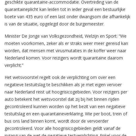
geschikte quarantaine-accommodatie. Overtreding van de
quarantaineplicht kan leiden tot in ieder geval een bestuurlijke
boete van 435 euro of een last onder dwangsom die afhankelijk
is van de situatie, opgelegd door de burgemeester.
Minister De Jonge van Volksgezondheid, Welzijn en Sport: “We
moeten voorkomen, zeker als er straks weer meer gereisd kan
worden, dat mensen met virusmutaties in de koffer weer naar
Nederland komen. Voor reizigers wordt quarantaine daarom
verplicht.”
Het wetsvoorstel regelt ook de verplichting om over een
negatieve testuitslag te beschikken als je met eigen vervoer
naar Nederland reist uit hoogrisicogebieden. Voor reizigers per
auto betekent het wetsvoorstel dat zij bij het binnen rijden
gecontroleerd kunnen worden op het bezit van een negatieve
testuitslag en een quarantaineverklaring. Wie per boot, trein of
bus ons land binnen komt, wordt door de vervoerder
gecontroleerd. Voor alle hoogrisicogebieden geldt vanaf de
ingang van de wet de negatieve testverplichting. Enkel voor de