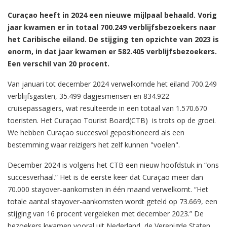
Curaçao heeft in 2024 een nieuwe mijlpaal behaald. Vorig
jaar kwamen er in totaal 700.249 verblijfsbezoekers naar
het Caribische eiland. De stijging ten opzichte van 2023 is
enorm, in dat jaar kwamen er 582.405 verblijfsbezoekers.
Een verschil van 20 procent.
Van januari tot december 2024 verwelkomde het eiland 700.249
verblijfsgasten, 35.499 dagjesmensen en 834.922
cruisepassagiers, wat resulteerde in een totaal van 1.570.670
toeristen. Het Curaçao Tourist Board(CTB) is trots op de groei.
We hebben Curaçao succesvol gepositioneerd als een
bestemming waar reizigers het zelf kunnen "voelen".
December 2024 is volgens het CTB een nieuw hoofdstuk in “ons
succesverhaal.” Het is de eerste keer dat Curaçao meer dan
70.000 stayover-aankomsten in één maand verwelkomt. “Het
totale aantal stayover-aankomsten wordt geteld op 73.669, een
stijging van 16 procent vergeleken met december 2023.” De
bezoekers kwamen vooral uit Nederland, de Verenigde Staten