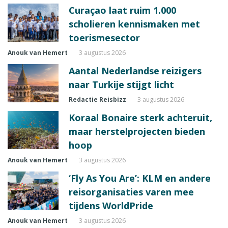
Curaçao laat ruim 1.000
scholieren kennismaken met
toerismesector
Anouk van Hemert
3 augustus 2026
Aantal Nederlandse reizigers
naar Turkije stijgt licht
Redactie Reisbizz
3 augustus 2026
Koraal Bonaire sterk achteruit,
maar herstelprojecten bieden
hoop
Anouk van Hemert
3 augustus 2026
‘Fly As You Are’: KLM en andere
reisorganisaties varen mee
tijdens WorldPride
Anouk van Hemert
3 augustus 2026