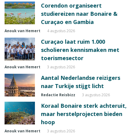
Corendon organiseert
studiereizen naar Bonaire &
Curaçao en Gambia
Anouk van Hemert
4 augustus 2026
Curaçao laat ruim 1.000
scholieren kennismaken met
toerismesector
Anouk van Hemert
3 augustus 2026
Aantal Nederlandse reizigers
naar Turkije stijgt licht
Redactie Reisbizz
3 augustus 2026
Koraal Bonaire sterk achteruit,
maar herstelprojecten bieden
hoop
Anouk van Hemert
3 augustus 2026