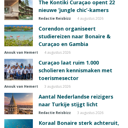
The Kontiki Curaçao opent 22
nieuwe ‘jungle chic’-kamers
Redactie Reisbizz
4 augustus 2026
Corendon organiseert
studiereizen naar Bonaire &
Curaçao en Gambia
Anouk van Hemert
4 augustus 2026
Curaçao laat ruim 1.000
scholieren kennismaken met
toerismesector
Anouk van Hemert
3 augustus 2026
Aantal Nederlandse reizigers
naar Turkije stijgt licht
Redactie Reisbizz
3 augustus 2026
Koraal Bonaire sterk achteruit,