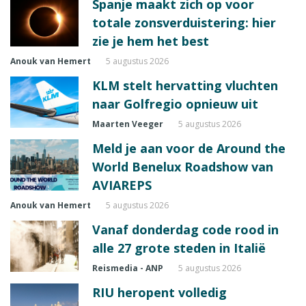
Spanje maakt zich op voor
totale zonsverduistering: hier
zie je hem het best
Anouk van Hemert
5 augustus 2026
KLM stelt hervatting vluchten
naar Golfregio opnieuw uit
Maarten Veeger
5 augustus 2026
Meld je aan voor de Around the
World Benelux Roadshow van
AVIAREPS
Anouk van Hemert
5 augustus 2026
Vanaf donderdag code rood in
alle 27 grote steden in Italië
Reismedia - ANP
5 augustus 2026
RIU heropent volledig