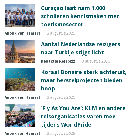
Curaçao laat ruim 1.000
scholieren kennismaken met
toerismesector
Anouk van Hemert
3 augustus 2026
Aantal Nederlandse reizigers
naar Turkije stijgt licht
Redactie Reisbizz
3 augustus 2026
Koraal Bonaire sterk achteruit,
maar herstelprojecten bieden
hoop
Anouk van Hemert
3 augustus 2026
‘Fly As You Are’: KLM en andere
reisorganisaties varen mee
tijdens WorldPride
Anouk van Hemert
3 augustus 2026