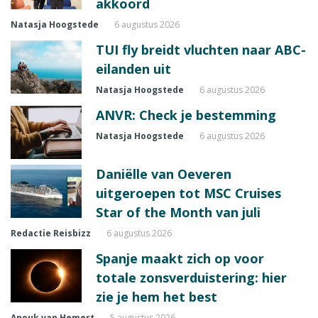
akkoord
Natasja Hoogstede
6 augustus 2026
TUI fly breidt vluchten naar ABC-
eilanden uit
Natasja Hoogstede
6 augustus 2026
ANVR: Check je bestemming
Natasja Hoogstede
6 augustus 2026
Daniëlle van Oeveren
uitgeroepen tot MSC Cruises
Star of the Month van juli
Redactie Reisbizz
6 augustus 2026
Spanje maakt zich op voor
totale zonsverduistering: hier
zie je hem het best
Anouk van Hemert
5 augustus 2026