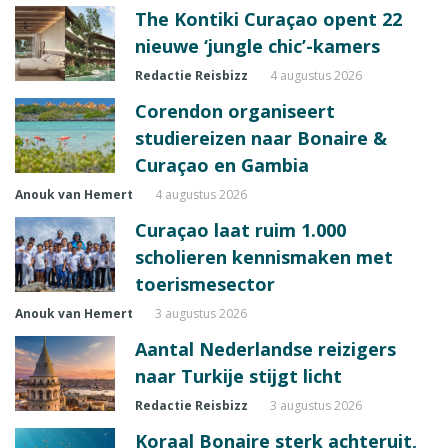
The Kontiki Curaçao opent 22
nieuwe ‘jungle chic’-kamers
Redactie Reisbizz
4 augustus 2026
Corendon organiseert
studiereizen naar Bonaire &
Curaçao en Gambia
Anouk van Hemert
4 augustus 2026
Curaçao laat ruim 1.000
scholieren kennismaken met
toerismesector
Anouk van Hemert
3 augustus 2026
Aantal Nederlandse reizigers
naar Turkije stijgt licht
Redactie Reisbizz
3 augustus 2026
Koraal Bonaire sterk achteruit,