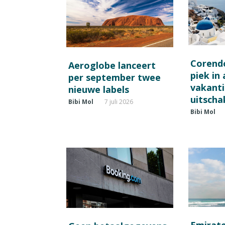
Corend
Aeroglobe lanceert
piek in
per september twee
vakant
nieuwe labels
uitscha
Bibi Mol
7 juli 2026
Bibi Mol