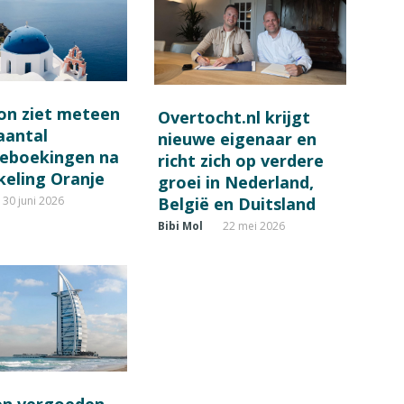
on ziet meteen
Overtocht.nl krijgt
 aantal
nieuwe eigenaar en
ieboekingen na
richt zich op verdere
keling Oranje
groei in Nederland,
België en Duitsland
30 juni 2026
Bibi Mol
22 mei 2026