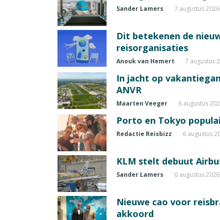
Sander Lamers
7 augustus 2026
Dit betekenen de nieuw
reisorganisaties
Anouk van Hemert
7 augustus 
In jacht op vakantiegang
ANVR
Maarten Veeger
6 augustus 20
Porto en Tokyo populai
Redactie Reisbizz
6 augustus 2
KLM stelt debuut Airbu
Sander Lamers
6 augustus 2026
Nieuwe cao voor reisb
akkoord