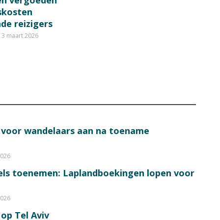
en vergoeden
fskosten
de reizigers
3 maart 2026
s voor wandelaars aan na toename
2026
bels toenemen: Laplandboekingen lopen voor
2026
op Tel Aviv