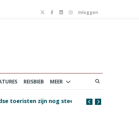
Inloggen
ATURES
REISBIEB
MEER
risten zijn nog steeds
Coffee with the Captain