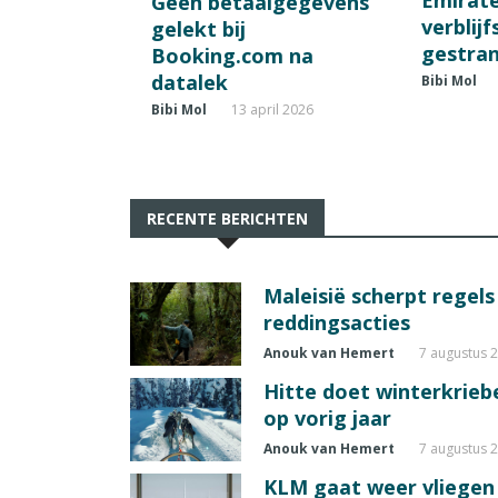
Emirat
Geen betaalgegevens
verblij
gelekt bij
gestran
Booking.com na
datalek
Bibi Mol
Bibi Mol
13 april 2026
RECENTE BERICHTEN
Maleisië scherpt regel
reddingsacties
Anouk van Hemert
7 augustus 
Hitte doet winterkrie
op vorig jaar
Anouk van Hemert
7 augustus 
KLM gaat weer vliegen 