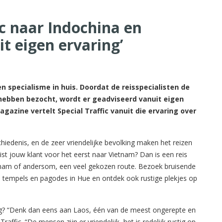
ic naar Indochina en
it eigen ervaring’
s en specialisme in huis. Doordat de reisspecialisten de
ebben bezocht, wordt er geadviseerd vanuit eigen
Magazine vertelt Special Traffic vanuit die ervaring over
hiedenis, en de zeer vriendelijke bevolking maken het reizen
ist jouw klant voor het eerst naar Vietnam? Dan is een reis
tnam of andersom, een veel gekozen route. Bezoek bruisende
jke tempels en pagodes in Hue en ontdek ook rustige plekjes op
ing? “Denk dan eens aan Laos, één van de meest ongerepte en
raffic. “De mensen zijn er vriendelijk, het is redelijk rustig op