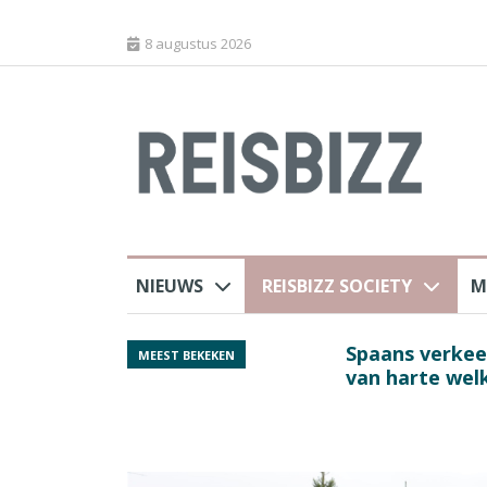
8 augustus 2026
NIEUWS
REISBIZZ SOCIETY
M
rland
Spaans verkeersbure
MEEST BEKEKEN
van harte welkom’