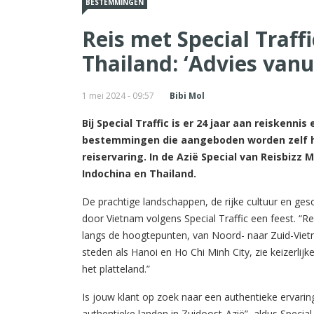
BESTEMMINGEN
Reis met Special Traff
Thailand: ‘Advies vanu
1 mei 2024 - 09:57
Bibi Mol
Bij Special Traffic is er 24 jaar aan reiskenni
bestemmingen die aangeboden worden zelf h
reiservaring. In de Azië Special van Reisbizz 
Indochina en Thailand.
De prachtige landschappen, de rijke cultuur en gesc
door Vietnam volgens Special Traffic een feest. “Re
langs de hoogtepunten, van Noord- naar Zuid-Vie
steden als Hanoi en Ho Chi Minh City, zie keizerli
het platteland.”
Is jouw klant op zoek naar een authentieke ervar
authentieke landen in Zuidoost-Azië”, aldus Special T