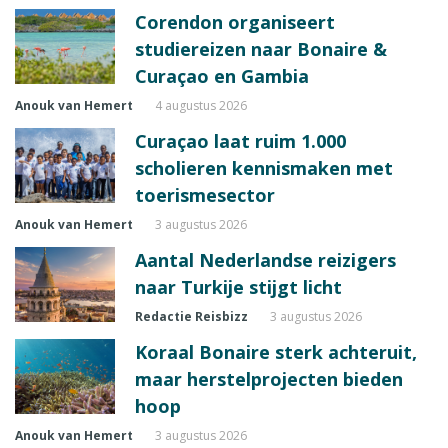
Corendon organiseert
studiereizen naar Bonaire &
Curaçao en Gambia
Anouk van Hemert
4 augustus 2026
Curaçao laat ruim 1.000
scholieren kennismaken met
toerismesector
Anouk van Hemert
3 augustus 2026
Aantal Nederlandse reizigers
naar Turkije stijgt licht
Redactie Reisbizz
3 augustus 2026
Koraal Bonaire sterk achteruit,
maar herstelprojecten bieden
hoop
Anouk van Hemert
3 augustus 2026