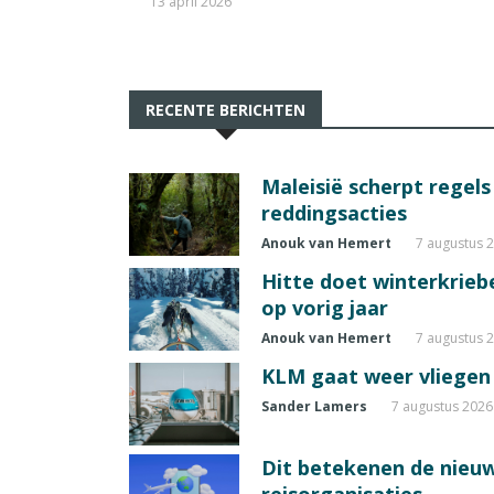
13 april 2026
RECENTE BERICHTEN
Maleisië scherpt regel
reddingsacties
Anouk van Hemert
7 augustus 
Hitte doet winterkrie
op vorig jaar
Anouk van Hemert
7 augustus 
KLM gaat weer vliegen 
Sander Lamers
7 augustus 2026
Dit betekenen de nieuw