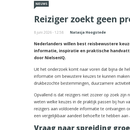
NIEUWS
Reiziger zoekt geen p
8 juni 2026 - 12:58
Natasja Hoogstede
Nederlanders willen best reisbewustere keuz
informatie, inspiratie en praktische handvatt
door NielsenIQ.
Uit het onderzoek komt naar voren dat bijna de hel
informatie om bewustere keuzes te kunnen maken t
drukbezochte bestemmingen, duurzamere activite
Opvallend is dat reizigers niet zozeer op zoek zijn
weten welke keuzes in de praktijk passen bij hun v
reizigers aan voldoende informatie te ontvangen o
een vergelijkbaar aandeel behoefte te hebben aan aa
Vraag naar spreiding groe