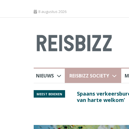
8 augustus 2026
NIEUWS
REISBIZZ SOCIETY
M
rland
Spaans verkeersbure
MEEST BEKEKEN
van harte welkom’