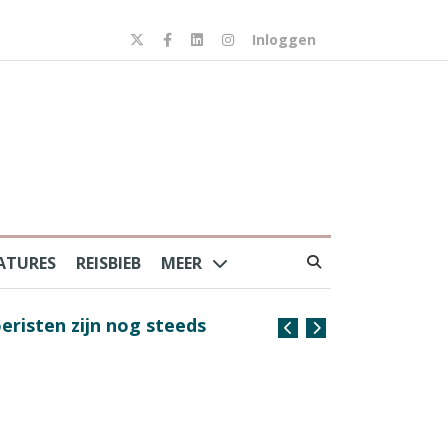
Inloggen
ATURES
REISBIEB
MEER
risten zijn nog steeds
Coffee with the Captain