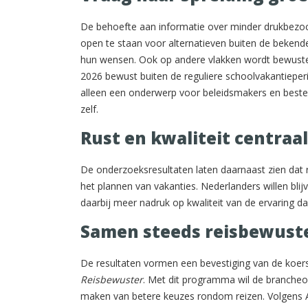
De behoefte aan informatie over minder drukbezoch
open te staan voor alternatieven buiten de bekende
hun wensen. Ook op andere vlakken wordt bewuster
2026 bewust buiten de reguliere schoolvakantieperi
alleen een onderwerp voor beleidsmakers en best
zelf.
Rust en kwaliteit centraal
De onderzoeksresultaten laten daarnaast zien dat ru
het plannen van vakanties. Nederlanders willen bl
daarbij meer nadruk op kwaliteit van de ervaring 
Samen steeds reisbewust
De resultaten vormen een bevestiging van de koers 
Reisbewuster
. Met dit programma wil de brancheor
maken van betere keuzes rondom reizen. Volgens A