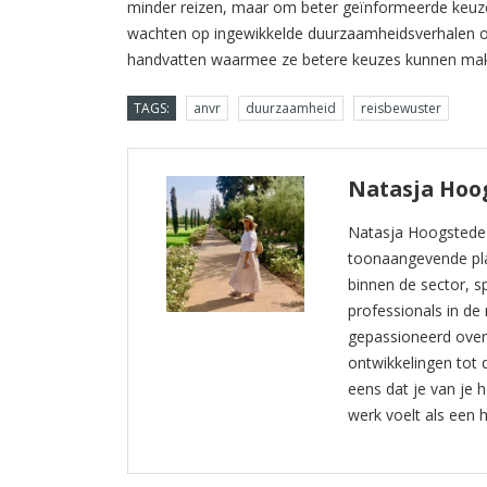
minder reizen, maar om beter geïnformeerde keuzes.
wachten op ingewikkelde duurzaamheidsverhalen of
handvatten waarmee ze betere keuzes kunnen make
TAGS:
anvr
duurzaamheid
reisbewuster
Natasja Hoo
Natasja Hoogstede i
toonaangevende plat
binnen de sector, sp
professionals in de 
gepassioneerd over 
ontwikkelingen tot
eens dat je van je 
werk voelt als een 