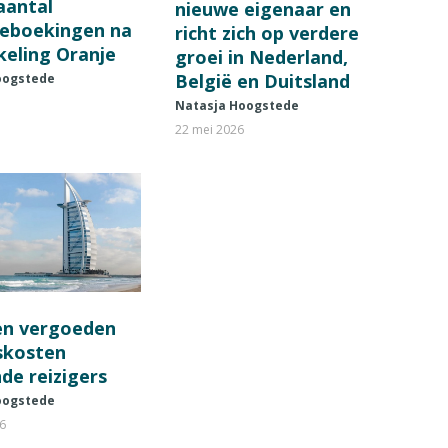
 aantal
nieuwe eigenaar en
ieboekingen na
richt zich op verdere
keling Oranje
groei in Nederland,
België en Duitsland
oogstede
Natasja Hoogstede
22 mei 2026
en vergoeden
fskosten
de reizigers
oogstede
26