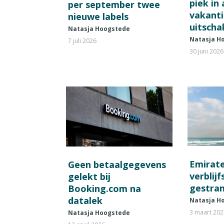
piek in
per september twee
vakant
nieuwe labels
uitscha
Natasja Hoogstede
Natasja H
7 juli 2026
30 juni 2026
Emirat
Geen betaalgegevens
verblij
gelekt bij
gestran
Booking.com na
datalek
Natasja H
3 maart 20
Natasja Hoogstede