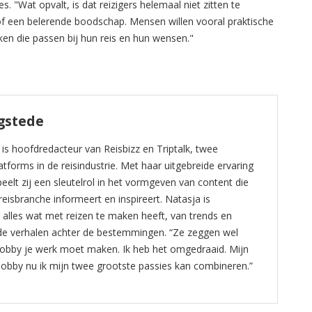
 "Wat opvalt, is dat reizigers helemaal niet zitten te
 een belerende boodschap. Mensen willen vooral praktische
n die passen bij hun reis en hun wensen."
gstede
s hoofdredacteur van Reisbizz en Triptalk, twee
forms in de reisindustrie. Met haar uitgebreide ervaring
eelt zij een sleutelrol in het vormgeven van content die
reisbranche informeert en inspireert. Natasja is
alles wat met reizen te maken heeft, van trends en
 de verhalen achter de bestemmingen. “Ze zeggen wel
hobby je werk moet maken. Ik heb het omgedraaid. Mijn
hobby nu ik mijn twee grootste passies kan combineren.”