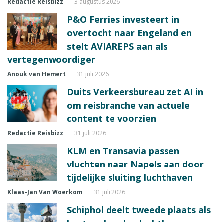
Redactie Reisbizz
3 augustus 2026
P&O Ferries investeert in
overtocht naar Engeland en
stelt AVIAREPS aan als
vertegenwoordiger
Anouk van Hemert
31 juli 2026
Duits Verkeersbureau zet AI in
om reisbranche van actuele
content te voorzien
Redactie Reisbizz
31 juli 2026
KLM en Transavia passen
vluchten naar Napels aan door
tijdelijke sluiting luchthaven
Klaas-Jan Van Woerkom
31 juli 2026
Schiphol deelt tweede plaats als