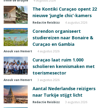
Irene de Bruijne
4 augustus 2026
The Kontiki Curaçao opent 22
nieuwe ‘jungle chic’-kamers
Redactie Reisbizz
4 augustus 2026
Corendon organiseert
studiereizen naar Bonaire &
Curaçao en Gambia
Anouk van Hemert
4 augustus 2026
Curaçao laat ruim 1.000
scholieren kennismaken met
toerismesector
Anouk van Hemert
3 augustus 2026
Aantal Nederlandse reizigers
naar Turkije stijgt licht
Redactie Reisbizz
3 augustus 2026