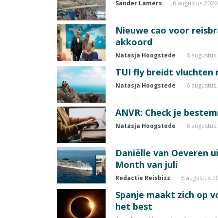
Sander Lamers
6 augustus 2026
Nieuwe cao voor reisb
akkoord
Natasja Hoogstede
6 augustus
TUI fly breidt vluchten
Natasja Hoogstede
6 augustus
ANVR: Check je beste
Natasja Hoogstede
6 augustus
Daniëlle van Oeveren u
Month van juli
Redactie Reisbizz
6 augustus 2
Spanje maakt zich op vo
het best