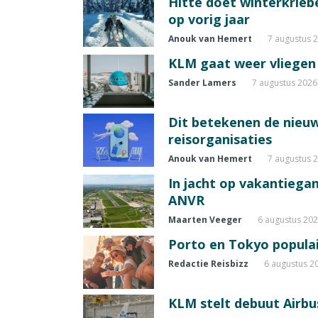
Hitte doet winterkrie
op vorig jaar
Anouk van Hemert
7 augustus 
KLM gaat weer vliegen 
Sander Lamers
7 augustus 2026
Dit betekenen de nieuw
reisorganisaties
Anouk van Hemert
7 augustus 
In jacht op vakantiegang
ANVR
Maarten Veeger
6 augustus 20
Porto en Tokyo populai
Redactie Reisbizz
6 augustus 2
KLM stelt debuut Airbu