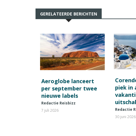
GERELATEERDE BERICHTEN
Corend
Aeroglobe lanceert
piek in
per september twee
vakant
nieuwe labels
uitscha
Redactie Reisbizz
Redactie R
7 juli 2026
30 juni 2026