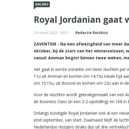
AIRLINES
Royal Jordanian gaat 
24 maart 2023 - 09:51
Redactie Reisbizz
ZAVENTEM - Na een afwezigheid van meer dan
oktober, bij de start van het winterseizoen, 
vanuit Amman begint binnen twee weken, mel
Het gaat in eerste instantie om twee vluchten per
11u uit Amman en komen om 14:15u lokale tijd aan
om 15:15u, uit Brussel en komen om 22u aan in de
Voor de vluchten wordt gebruikgemaakt van een Air
de Business Class (in een 2-2-opstelling) en 108 in
Onlangs kondigde Royal Jordanian ook al een nieuw
eind september, van start. Daarnaast blijft de luch
Nederlandse reizigers straks dus uit drie vertrekluc