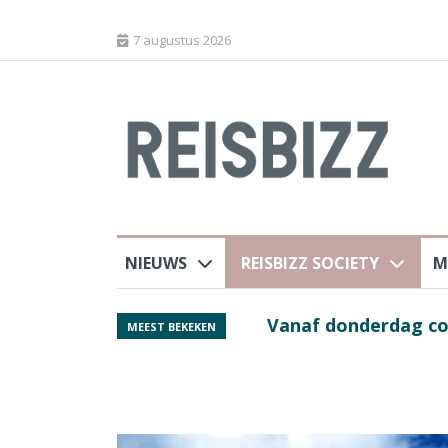
7 augustus 2026
NIEUWS
REISBIZZ SOCIETY
M
Spaans verkeersbure
MEEST BEKEKEN
van harte welkom’