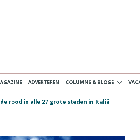
AGAZINE
ADVERTEREN
COLUMNS & BLOGS
VAC
au na protesten massatoerisme: ‘Nederlandse toe