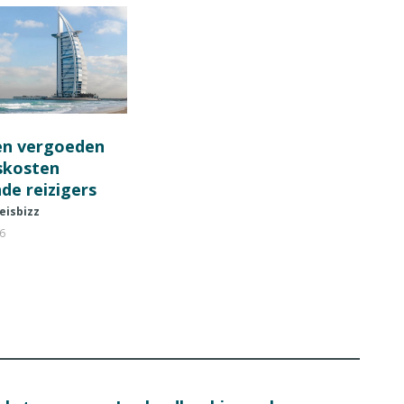
en vergoeden
fskosten
de reizigers
eisbizz
26