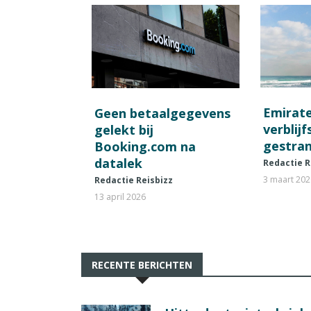
Emirat
Geen betaalgegevens
verblij
gelekt bij
gestran
Booking.com na
datalek
Redactie R
3 maart 20
Redactie Reisbizz
13 april 2026
RECENTE BERICHTEN