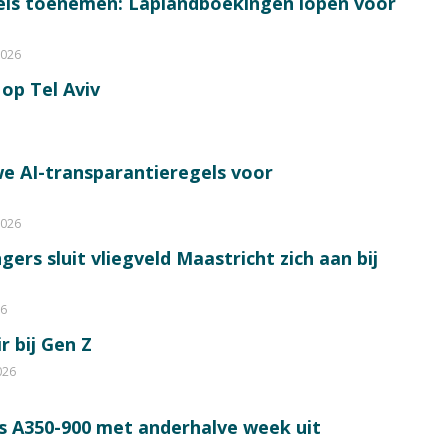
bels toenemen: Laplandboekingen lopen voor
2026
op Tel Aviv
e AI-transparantieregels voor
2026
ers sluit vliegveld Maastricht zich aan bij
26
r bij Gen Z
026
s A350-900 met anderhalve week uit