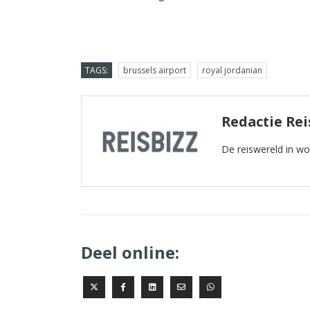
TAGS:
brussels airport
royal jordanian
Redactie Rei
De reiswereld in w
Deel online: