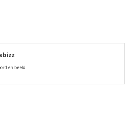
sbizz
oord en beeld