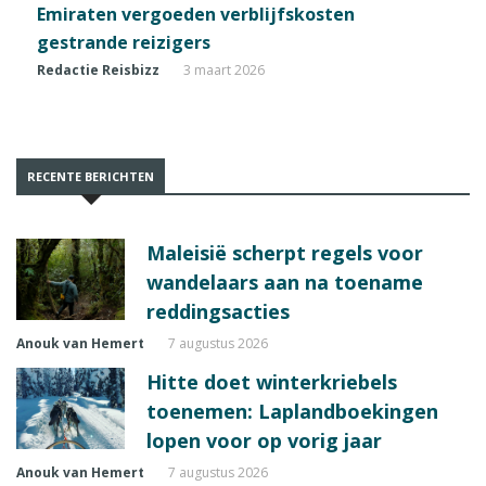
Emiraten vergoeden verblijfskosten
gestrande reizigers
Redactie Reisbizz
3 maart 2026
RECENTE BERICHTEN
Maleisië scherpt regels voor
wandelaars aan na toename
reddingsacties
Anouk van Hemert
7 augustus 2026
Hitte doet winterkriebels
toenemen: Laplandboekingen
lopen voor op vorig jaar
Anouk van Hemert
7 augustus 2026