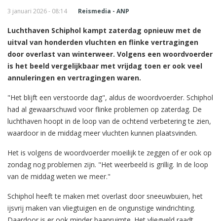
3 januari 2026 - 08:14
Reismedia - ANP
Luchthaven Schiphol kampt zaterdag opnieuw met de
uitval van honderden vluchten en flinke vertragingen
door overlast van winterweer. Volgens een woordvoerder
is het beeld vergelijkbaar met vrijdag toen er ook veel
annuleringen en vertragingen waren.
"Het blijft een verstoorde dag", aldus de woordvoerder. Schiphol
had al gewaarschuwd voor flinke problemen op zaterdag. De
luchthaven hoopt in de loop van de ochtend verbetering te zien,
waardoor in de middag meer vluchten kunnen plaatsvinden.
Het is volgens de woordvoerder moeilijk te zeggen of er ook op
zondag nog problemen zijn. "Het weerbeeld is grillig. In de loop
van de middag weten we meer."
Schiphol heeft te maken met overlast door sneeuwbuien, het
ijsvrij maken van vliegtuigen en de ongunstige windrichting.
Daardoor is er ook minder baanruimte. Het vliegveld raadt