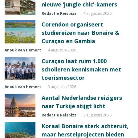
nieuwe ‘jungle chic’-kamers
Redactie Reisbizz
4 augustus 2026
Corendon organiseert
studiereizen naar Bonaire &
Curaçao en Gambia
Anouk van Hemert
4 augustus 2026
Curaçao laat ruim 1.000
scholieren kennismaken met
toerismesector
Anouk van Hemert
3 augustus 2026
Aantal Nederlandse reizigers
naar Turkije stijgt licht
Redactie Reisbizz
3 augustus 2026
Koraal Bonaire sterk achteruit,
maar herstelprojecten bieden