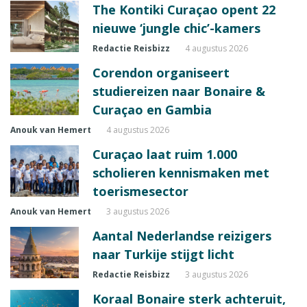
The Kontiki Curaçao opent 22
nieuwe ‘jungle chic’-kamers
Redactie Reisbizz
4 augustus 2026
Corendon organiseert
studiereizen naar Bonaire &
Curaçao en Gambia
Anouk van Hemert
4 augustus 2026
Curaçao laat ruim 1.000
scholieren kennismaken met
toerismesector
Anouk van Hemert
3 augustus 2026
Aantal Nederlandse reizigers
naar Turkije stijgt licht
Redactie Reisbizz
3 augustus 2026
Koraal Bonaire sterk achteruit,