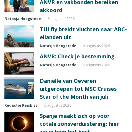
ANVR en vakbonden bereiken
akkoord
Natasja Hoogstede
6 augustus 2026
TUI fly breidt vluchten naar ABC-
eilanden uit
Natasja Hoogstede
6 augustus 2026
ANVR: Check je bestemming
Natasja Hoogstede
6 augustus 2026
Daniëlle van Oeveren
uitgeroepen tot MSC Cruises
Star of the Month van juli
Redactie Reisbizz
6 augustus 2026
Spanje maakt zich op voor
totale zonsverduistering: hier
zie je hem het best