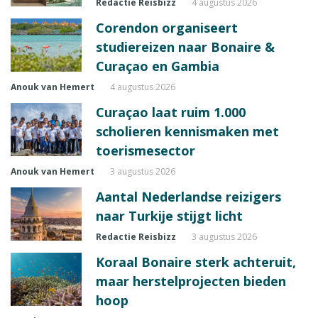
Redactie Reisbizz
4 augustus 2026
Corendon organiseert
studiereizen naar Bonaire &
Curaçao en Gambia
Anouk van Hemert
4 augustus 2026
Curaçao laat ruim 1.000
scholieren kennismaken met
toerismesector
Anouk van Hemert
3 augustus 2026
Aantal Nederlandse reizigers
naar Turkije stijgt licht
Redactie Reisbizz
3 augustus 2026
Koraal Bonaire sterk achteruit,
maar herstelprojecten bieden
hoop