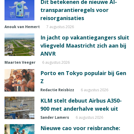
Dit betekenen de nieuwe AI-
transparantieregels voor
reisorganisaties
Anouk van Hemert
7 augustus 2026
In jacht op vakantiegangers sluit
vliegveld Maastricht zich aan bij
ANVR
Maarten Veeger
6 augustus 2026
Porto en Tokyo populair bij Gen
Z
Redactie Reisbizz
6 augustus 2026
KLM stelt debuut Airbus A350-
900 met anderhalve week uit
Sander Lamers
6 augustus 2026
Nieuwe cao voor reisbranche: