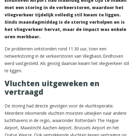
Eindhoven Airport had maandag enige tijd te maken
met een storing in de verkeerstoren, waardoor het
vliegverkeer tijdelijk volledig stil kwam te liggen.
Sinds maandagmiddag is de storing verholpen en is
het vliegverkeer hervat, maar de impact was enkele
uren merkbaar.
De problemen ontstonden rond 11.30 uur, toen een
netwerkstoring in de verkeerstoren van Vliegbasis Eindhoven
werd vastgesteld. Als gevolg daarvan kwam het vliegverkeer stil
te liggen.
Vluchten uitgeweken en
vertraagd
De storing had directe gevolgen voor de vluchtoperatie.
Meerdere inkomende vluchten moesten uitwijken naar andere
luchthavens in de regio, waaronder Rotterdam The Hague
Airport, Maastricht Aachen Airport, Brussels Airport en het
Duitse Weeze. Ook vertrekkende vluchten liepen vertraging op