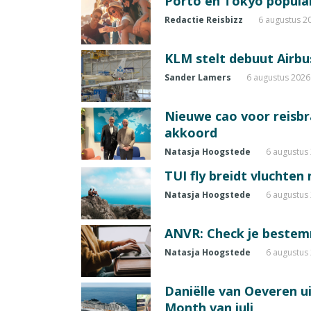
Porto en Tokyo populai
Redactie Reisbizz
6 augustus 2
KLM stelt debuut Airbu
Sander Lamers
6 augustus 2026
Nieuwe cao voor reisb
akkoord
Natasja Hoogstede
6 augustus
TUI fly breidt vluchten
Natasja Hoogstede
6 augustus
ANVR: Check je beste
Natasja Hoogstede
6 augustus
Daniëlle van Oeveren u
Month van juli