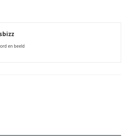
sbizz
oord en beeld