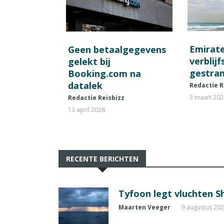
Emirat
Geen betaalgegevens
verblij
gelekt bij
gestran
Booking.com na
datalek
Redactie R
3 maart 20
Redactie Reisbizz
13 april 2026
RECENTE BERICHTEN
Tyfoon legt vluchten S
Maarten Veeger
9 augustus 20