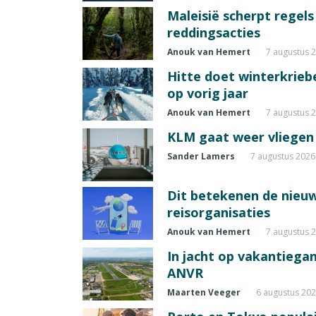
Maleisië scherpt regel
reddingsacties
Anouk van Hemert
7 augustus 
Hitte doet winterkrie
op vorig jaar
Anouk van Hemert
7 augustus 
KLM gaat weer vliegen 
Sander Lamers
7 augustus 2026
Dit betekenen de nieuw
reisorganisaties
Anouk van Hemert
7 augustus 
In jacht op vakantiegang
ANVR
Maarten Veeger
6 augustus 20