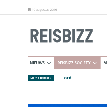
10 augustus 2026
NIEUWS
REISBIZZ SOCIETY
M
ord
Spaans verkeersbure
MEEST BEKEKEN
van harte welkom’