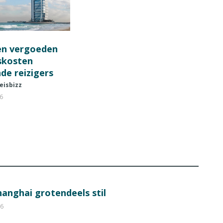
en vergoeden
fskosten
de reizigers
eisbizz
26
hanghai grotendeels stil
26