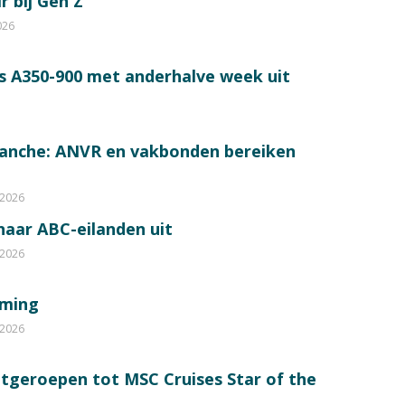
r bij Gen Z
026
s A350-900 met anderhalve week uit
ranche: ANVR en vakbonden bereiken
 2026
 naar ABC-eilanden uit
 2026
mming
 2026
itgeroepen tot MSC Cruises Star of the