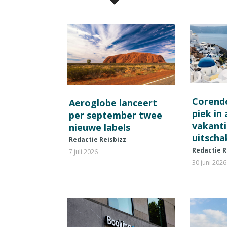
Corend
Aeroglobe lanceert
piek in
per september twee
vakant
nieuwe labels
uitscha
Redactie Reisbizz
Redactie R
7 juli 2026
30 juni 2026