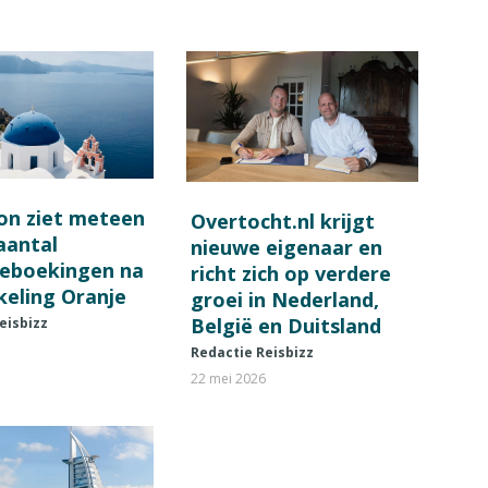
on ziet meteen
Overtocht.nl krijgt
 aantal
nieuwe eigenaar en
ieboekingen na
richt zich op verdere
keling Oranje
groei in Nederland,
België en Duitsland
eisbizz
Redactie Reisbizz
22 mei 2026