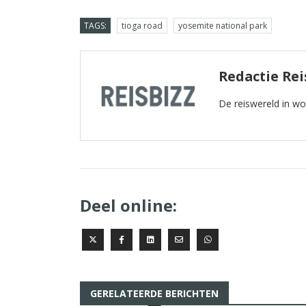
TAGS:
tioga road
yosemite national park
Redactie Rei
De reiswereld in w
Deel online:
GERELATEERDE BERICHTEN