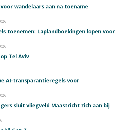
s voor wandelaars aan na toename
2026
bels toenemen: Laplandboekingen lopen voor
2026
op Tel Aviv
e AI-transparantieregels voor
2026
ers sluit vliegveld Maastricht zich aan bij
26