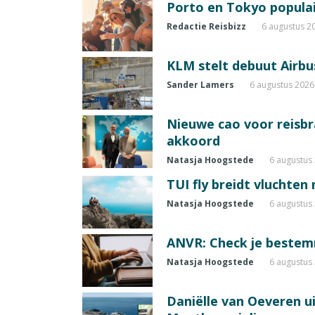
Porto en Tokyo populai
Redactie Reisbizz
6 augustus 2
KLM stelt debuut Airbu
Sander Lamers
6 augustus 2026
Nieuwe cao voor reisb
akkoord
Natasja Hoogstede
6 augustus
TUI fly breidt vluchten
Natasja Hoogstede
6 augustus
ANVR: Check je beste
Natasja Hoogstede
6 augustus
Daniëlle van Oeveren u