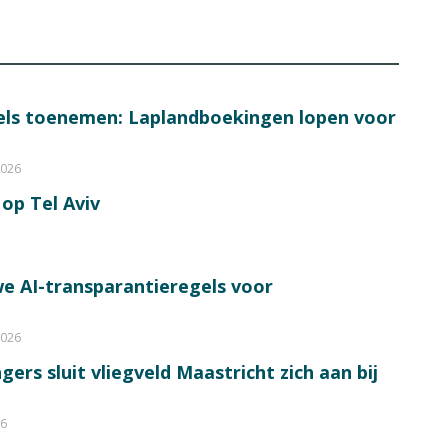
bels toenemen: Laplandboekingen lopen voor
2026
op Tel Aviv
e AI-transparantieregels voor
2026
ers sluit vliegveld Maastricht zich aan bij
26