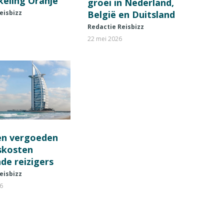
keling Oranje
groei in Nederland,
België en Duitsland
eisbizz
Redactie Reisbizz
22 mei 2026
en vergoeden
fskosten
de reizigers
eisbizz
26