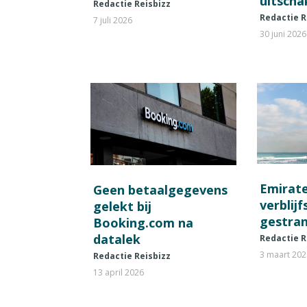
uitscha
Redactie Reisbizz
Redactie R
7 juli 2026
30 juni 2026
Emirat
Geen betaalgegevens
verblij
gelekt bij
gestran
Booking.com na
datalek
Redactie R
3 maart 20
Redactie Reisbizz
13 april 2026