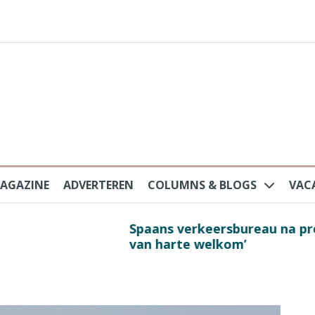
AGAZINE
ADVERTEREN
COLUMNS & BLOGS
VAC
au na protesten massatoerisme: ‘Nederlandse toe