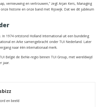
ap, vernieuwing en vertrouwen,” zegt Arjan Kers, Managing
 onze historie en onze band met Rijswijk. Dat we dit jubileum
der
 In 1974 ontstond Holland International uit een bundeling
rnational en Arke samengebracht onder TUI Nederland. Later
ergang naar één internationaal merk.
I België de BeNe-regio binnen TUI Group, met wereldwijd
r jaar.
sbizz
oord en beeld