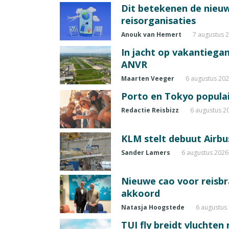
Dit betekenen de nieuw
reisorganisaties
Anouk van Hemert
7 augustus 
In jacht op vakantiegang
ANVR
Maarten Veeger
6 augustus 20
Porto en Tokyo populai
Redactie Reisbizz
6 augustus 2
KLM stelt debuut Airbu
Sander Lamers
6 augustus 2026
Nieuwe cao voor reisb
akkoord
Natasja Hoogstede
6 augustus
TUI fly breidt vluchten