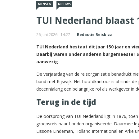
MENSEN
NIEUWS
TUI Nederland blaast 1
26 juni 2026 - 14:27
Redactie Reisbizz
TUI Nederland bestaat dit jaar 150 jaar en vi
Daarbij waren onder anderen burgemeester S
aanwezig.
De verjaardag van de reisorganisatie benadrukt niet
band met Rijswijk. Het hoofdkantoor is al sinds de j
decennialang een belangrijke rol als werkgever in d
Terug in de tijd
De oorsprong van TUI Nederland ligt in 1876, toen
groepsreis naar Londen organiseerde. Daarmee legde
Lissone Lindeman, Holland International en Arke ui