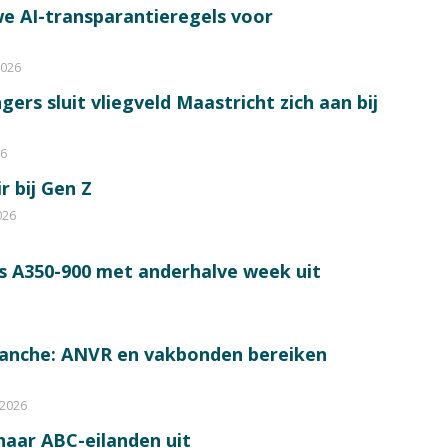
e AI-transparantieregels voor
2026
ers sluit vliegveld Maastricht zich aan bij
26
r bij Gen Z
026
s A350-900 met anderhalve week uit
ranche: ANVR en vakbonden bereiken
 2026
 naar ABC-eilanden uit