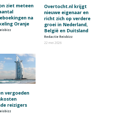
on ziet meteen
Overtocht.nl krijgt
 aantal
nieuwe eigenaar en
ieboekingen na
richt zich op verdere
keling Oranje
groei in Nederland,
België en Duitsland
eisbizz
Redactie Reisbizz
22 mei 2026
en vergoeden
fskosten
de reizigers
eisbizz