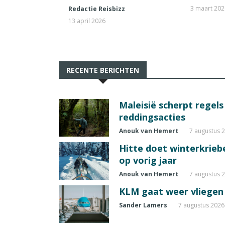
3 maart 20
Redactie Reisbizz
13 april 2026
RECENTE BERICHTEN
Maleisië scherpt regel
reddingsacties
Anouk van Hemert
7 augustus 
Hitte doet winterkrie
op vorig jaar
Anouk van Hemert
7 augustus 
KLM gaat weer vliegen 
Sander Lamers
7 augustus 2026