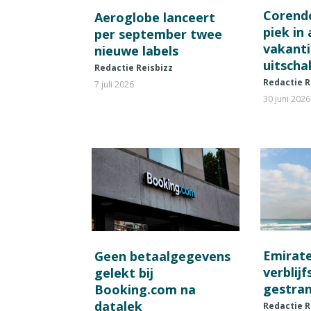
Corend
Aeroglobe lanceert
piek in
per september twee
vakant
nieuwe labels
uitscha
Redactie Reisbizz
Redactie R
7 juli 2026
30 juni 2026
Emirat
Geen betaalgegevens
verblij
gelekt bij
gestran
Booking.com na
datalek
Redactie R