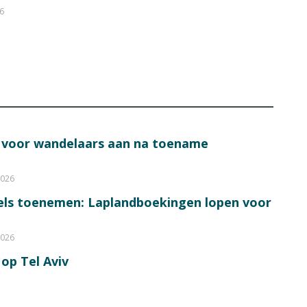
26
s voor wandelaars aan na toename
2026
bels toenemen: Laplandboekingen lopen voor
2026
op Tel Aviv