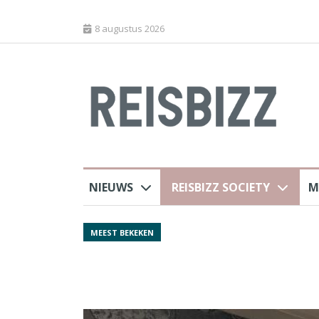
8 augustus 2026
NIEUWS
REISBIZZ SOCIETY
M
rland
Spaans verkeersbure
MEEST BEKEKEN
van harte welkom’