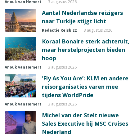
Anouk van Hemert
3 augustus 2026
Aantal Nederlandse reizigers
naar Turkije stijgt licht
Redactie Reisbizz
3 augustus 2026
Koraal Bonaire sterk achteruit,
maar herstelprojecten bieden
hoop
Anouk van Hemert
3 augustus 2026
‘Fly As You Are’: KLM en andere
reisorganisaties varen mee
tijdens WorldPride
Anouk van Hemert
3 augustus 2026
Michel van der Stelt nieuwe
Sales Executive bij MSC Cruises
Nederland