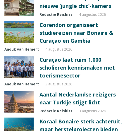
nieuwe ‘jungle chic’-kamers
Redactie Reisbizz
4 augustus 2026
Corendon organiseert
studiereizen naar Bonaire &
Curaçao en Gambia
Anouk van Hemert
4 augustus 2026
Curaçao laat ruim 1.000
scholieren kennismaken met
toerismesector
Anouk van Hemert
3 augustus 2026
Aantal Nederlandse reizigers
naar Turkije stijgt licht
Redactie Reisbizz
3 augustus 2026
Koraal Bonaire sterk achteruit,
maar herstelprojecten bieden