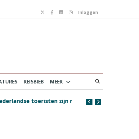
Inloggen
ATURES
REISBIEB
MEER
risten zijn nog steeds
Na Frankrijk en Spanje