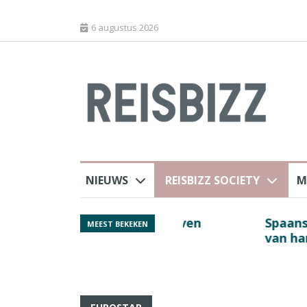
6 augustus 2026
NIEUWS
REISBIZZ SOCIETY
M
 sluiting luchthaven
Spaans verkeersbure
MEEST BEKEKEN
van harte welkom’