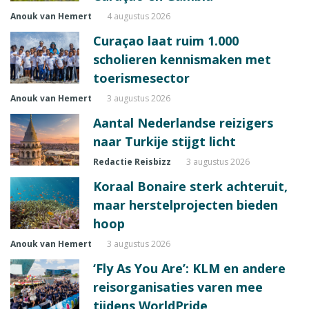
Anouk van Hemert
4 augustus 2026
Curaçao laat ruim 1.000
scholieren kennismaken met
toerismesector
Anouk van Hemert
3 augustus 2026
Aantal Nederlandse reizigers
naar Turkije stijgt licht
Redactie Reisbizz
3 augustus 2026
Koraal Bonaire sterk achteruit,
maar herstelprojecten bieden
hoop
Anouk van Hemert
3 augustus 2026
‘Fly As You Are’: KLM en andere
reisorganisaties varen mee
tijdens WorldPride