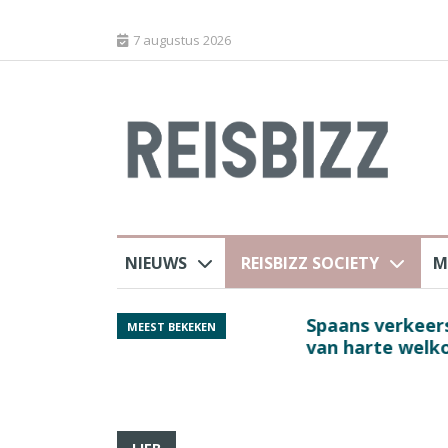
7 augustus 2026
NIEUWS
REISBIZZ SOCIETY
M
 sluiting luchthaven
Spaans verkeersbure
MEEST BEKEKEN
van harte welkom’