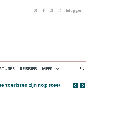
Inloggen
ATURES
REISBIEB
MEER
risten zijn nog steeds
Coffee with the Captain