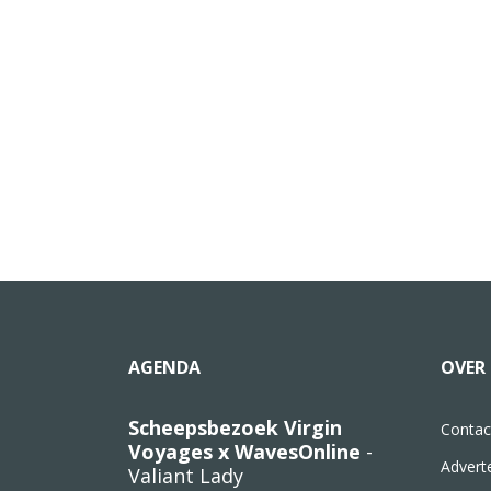
AGENDA
OVER 
Scheepsbezoek Virgin
Contac
Voyages x WavesOnline
-
Advert
Valiant Lady