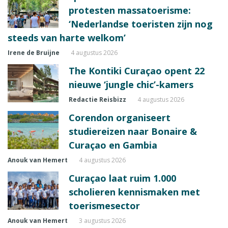
protesten massatoerisme:
‘Nederlandse toeristen zijn nog
steeds van harte welkom’
Irene de Bruijne
4 augustus 2026
The Kontiki Curaçao opent 22
nieuwe ‘jungle chic’-kamers
Redactie Reisbizz
4 augustus 2026
Corendon organiseert
studiereizen naar Bonaire &
Curaçao en Gambia
Anouk van Hemert
4 augustus 2026
Curaçao laat ruim 1.000
scholieren kennismaken met
toerismesector
Anouk van Hemert
3 augustus 2026