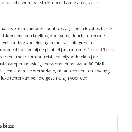
tions etc. wordt verstrekt door diverse apps, zoals
 maar wel een aanrader zodat ook afgelegen locaties bereikt
 daktent zijn een koelbox, kookgerei, douche op zonne-
en vele andere voorzieningen meestal inbegrepen.
oorbeeld boeken bij de plaatselijke aanbieder
Nomad Tours
er met meer comfort reist, kan bijvoorbeeld bij de
ruste camper inclusief generatoren huren vanaf 80 OMR
erblijven in een accommodatie, maar toch een tentervaring
e luxe tentenkampen die geschikt zijn voor een
sbizz