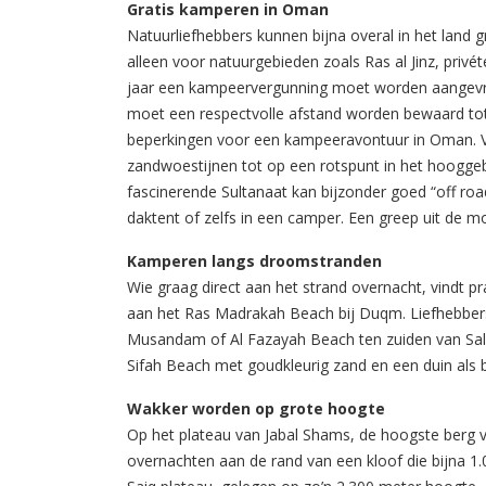
Gratis kamperen in Oman
Natuurliefhebbers kunnen bijna overal in het land
alleen voor natuurgebieden zoals Ras al Jinz, priv
jaar een kampeervergunning moet worden aangevr
moet een respectvolle afstand worden bewaard tot
beperkingen voor een kampeeravontuur in Oman. 
zandwoestijnen tot op een rotspunt in het hooggeb
fascinerende Sultanaat kan bijzonder goed “off r
daktent of zelfs in een camper. Een greep uit de 
Kamperen langs droomstranden
Wie graag direct aan het strand overnacht, vindt 
aan het Ras Madrakah Beach bij Duqm. Liefhebber
Musandam of Al Fazayah Beach ten zuiden van Salal
Sifah Beach met goudkleurig zand en een duin als 
Wakker worden op grote hoogte
Op het plateau van Jabal Shams, de hoogste berg 
overnachten aan de rand van een kloof die bijna 1.