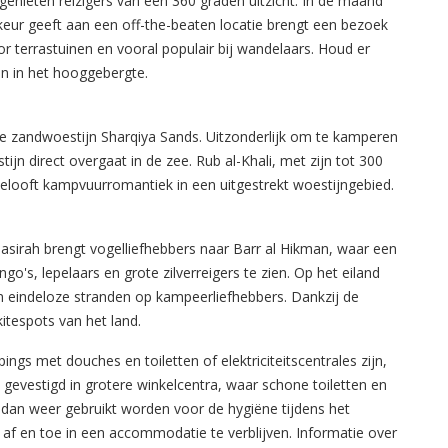
genieten reizigers van een 360 graden uitzicht. In de maand
rkeur geeft aan een off-the-beaten locatie brengt een bezoek
 terrastuinen en vooral populair bij wandelaars. Houd er
n in het hooggebergte.
 de zandwoestijn Sharqiya Sands. Uitzonderlijk om te kamperen
tijn direct overgaat in de zee. Rub al-Khali, met zijn tot 300
elooft kampvuurromantiek in een uitgestrekt woestijngebied.
asirah brengt vogelliefhebbers naar Barr al Hikman, waar een
go's, lepelaars en grote zilverreigers te zien. Op het eiland
 eindeloze stranden op kampeerliefhebbers. Dankzij de
itespots van het land.
s met douches en toiletten of elektriciteitscentrales zijn,
 gevestigd in grotere winkelcentra, waar schone toiletten en
dan weer gebruikt worden voor de hygiëne tijdens het
f en toe in een accommodatie te verblijven. Informatie over