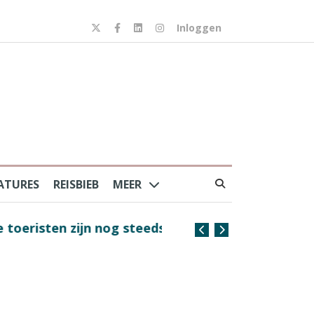
Inloggen
ATURES
REISBIEB
MEER
risten zijn nog steeds
Coffee with the Captain