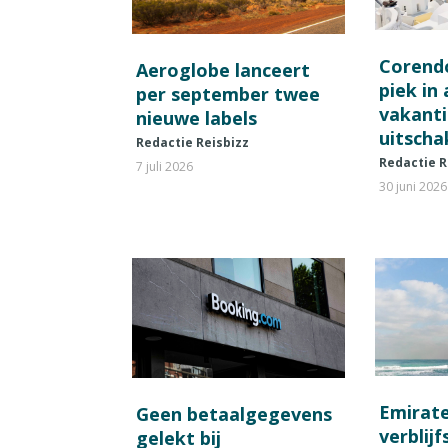
Corend
Aeroglobe lanceert
piek in
per september twee
vakant
nieuwe labels
uitscha
Redactie Reisbizz
Redactie R
7 juli 2026
30 juni 2026
Emirat
Geen betaalgegevens
verblij
gelekt bij