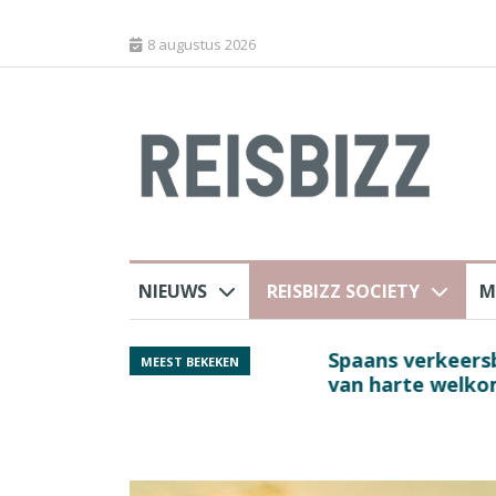
8 augustus 2026
NIEUWS
REISBIZZ SOCIETY
M
rland
Spaans verkeersbure
MEEST BEKEKEN
van harte welkom’