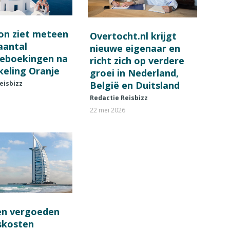
on ziet meteen
Overtocht.nl krijgt
 aantal
nieuwe eigenaar en
ieboekingen na
richt zich op verdere
keling Oranje
groei in Nederland,
België en Duitsland
eisbizz
Redactie Reisbizz
22 mei 2026
en vergoeden
fskosten