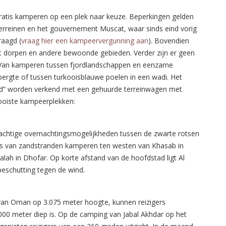
 gratis kamperen op een plek naar keuze. Beperkingen gelden
éterreinen en het gouvernement Muscat, waar sinds eind vorig
aagd (
vraag hier een kampeervergunning aan
). Bovendien
 dorpen en andere bewoonde gebieden. Verder zijn er geen
Van kamperen tussen fjordlandschappen en eenzame
ergte of tussen turkooisblauwe poelen in een wadi. Het
oad” worden verkend met een gehuurde terreinwagen met
mooiste kampeerplekken:
prachtige overnachtingsmogelijkheden tussen de zwarte rotsen
s van zandstranden kamperen ten westen van Khasab in
ah in Dhofar. Op korte afstand van de hoofdstad ligt Al
beschutting tegen de wind.
van Oman op 3.075 meter hoogte, kunnen reizigers
000 meter diep is. Op de camping van Jabal Akhdar op het