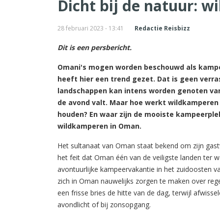
Dicht bij de natuur: 
28 februari 2023 - 13:41
Redactie Reisbizz
Dit is een persbericht.
Omani's mogen worden beschouwd als kampeer
heeft hier een trend gezet. Dat is geen verr
landschappen kan intens worden genoten van
de avond valt. Maar hoe werkt wildkamperen
houden? En waar zijn de mooiste kampeerple
wildkamperen in Oman.
Het sultanaat van Oman staat bekend om zijn gastvr
het feit dat Oman één van de veiligste landen ter 
avontuurlijke kampeervakantie in het zuidoosten v
zich in Oman nauwelijks zorgen te maken over regen,
een frisse bries de hitte van de dag, terwijl afwiss
avondlicht of bij zonsopgang.