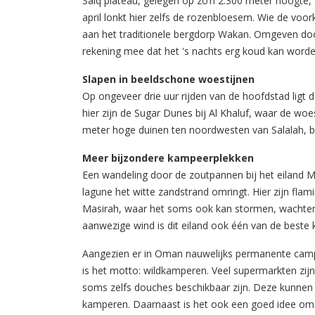
Saiq plateau, gelegen op zo’n 2.300 meter hoogte, 
april lonkt hier zelfs de rozenbloesem. Wie de voo
aan het traditionele bergdorp Wakan. Omgeven door
rekening mee dat het 's nachts erg koud kan worde
Slapen in beeldschone woestijnen
Op ongeveer drie uur rijden van de hoofdstad ligt
hier zijn de Sugar Dunes bij Al Khaluf, waar de woes
meter hoge duinen ten noordwesten van Salalah, b
Meer bijzondere kampeerplekken
Een wandeling door de zoutpannen bij het eiland M
lagune het witte zandstrand omringt. Hier zijn flamin
Masirah, waar het soms ook kan stormen, wachten
aanwezige wind is dit eiland ook één van de beste k
Aangezien er in Oman nauwelijks permanente camping
is het motto: wildkamperen. Veel supermarkten zijn
soms zelfs douches beschikbaar zijn. Deze kunnen 
kamperen. Daarnaast is het ook een goed idee om a