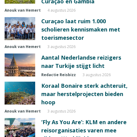
Curaçao en Gambia
Anouk van Hemert
4 augustus 2026
Curaçao laat ruim 1.000
scholieren kennismaken met
toerismesector
Anouk van Hemert
3 augustus 2026
Aantal Nederlandse reizigers
naar Turkije stijgt licht
Redactie Reisbizz
3 augustus 2026
Koraal Bonaire sterk achteruit,
maar herstelprojecten bieden
hoop
Anouk van Hemert
3 augustus 2026
‘Fly As You Are’: KLM en andere
reisorganisaties varen mee