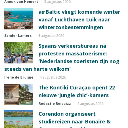
Anouk van Hemert
5 augustus 2026
airBaltic vliegt komende winter
vanaf Luchthaven Luik naar
winterzonbestemmingen
Sander Lamers
4 augustus 2026
Spaans verkeersbureau na
protesten massatoerisme:
‘Nederlandse toeristen zijn nog
steeds van harte welkom’
Irene de Bruijne
4 augustus 2026
The Kontiki Curaçao opent 22
nieuwe ‘jungle chic’-kamers
Redactie Reisbizz
4 augustus 2026
Corendon organiseert
studiereizen naar Bonaire &