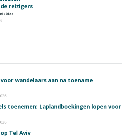
de reizigers
eisbizz
26
s voor wandelaars aan na toename
2026
bels toenemen: Laplandboekingen lopen voor
2026
op Tel Aviv