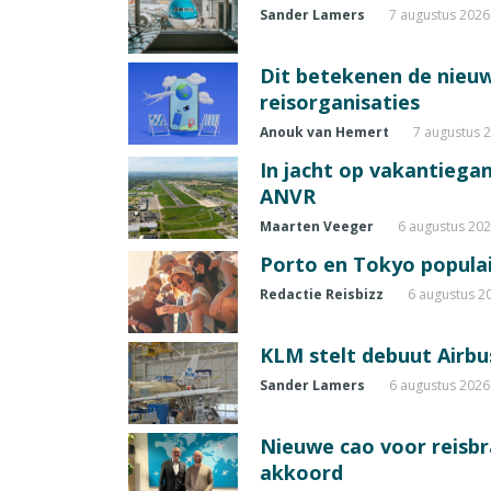
Sander Lamers
7 augustus 2026
Dit betekenen de nieuw
reisorganisaties
Anouk van Hemert
7 augustus 
In jacht op vakantiegang
ANVR
Maarten Veeger
6 augustus 20
Porto en Tokyo populai
Redactie Reisbizz
6 augustus 2
KLM stelt debuut Airbu
Sander Lamers
6 augustus 2026
Nieuwe cao voor reisb
akkoord