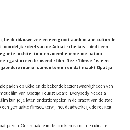
n, helderblauwe zee en een groot aanbod aan culturele
 noordelijke deel van de Adriatische kust biedt een
elegante architectuur en adembenemende natuur.
 een gast in een bruisende film. Deze ‘filmset’ is een
 bijzondere manier samenkomen en dat maakt Opatija
andelpaden op Učka en de bekende bezienswaardigheden van
romotiefilm van Opatija Tourist Board: Everybody Needs a
film kun je je laten onderdompelen in de pracht van de stad
p een gemaakte filmset, terwijl het daadwerkelijk de realiteit
tija zien. Ook maak je in de film kennis met de culinaire