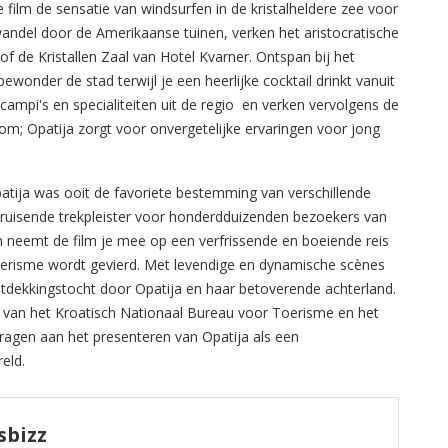
e film de sensatie van windsurfen in de kristalheldere zee voor
wandel door de Amerikaanse tuinen, verken het aristocratische
a of de Kristallen Zaal van Hotel Kvarner. Ontspan bij het
wonder de stad terwijl je een heerlijke cocktail drinkt vanuit
campi's en specialiteiten uit de regio en verken vervolgens de
om; Opatija zorgt voor onvergetelijke ervaringen voor jong
patija was ooit de favoriete bestemming van verschillende
 bruisende trekpleister voor honderdduizenden bezoekers van
en neemt de film je mee op een verfrissende en boeiende reis
oerisme wordt gevierd. Met levendige en dynamische scènes
dekkingstocht door Opatija en haar betoverende achterland.
van het Kroatisch Nationaal Bureau voor Toerisme en het
ragen aan het presenteren van Opatija als een
eld.
sbizz