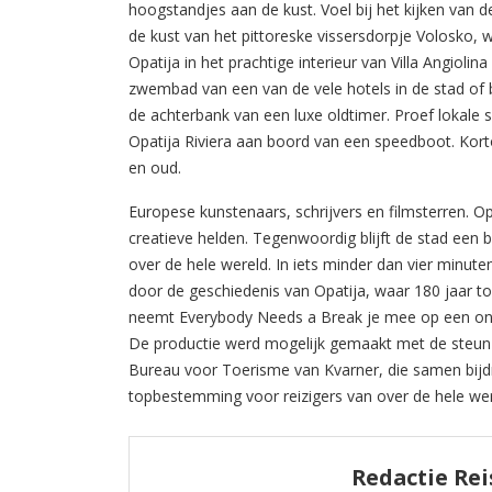
hoogstandjes aan de kust. Voel bij het kijken van d
de kust van het pittoreske vissersdorpje Volosko, 
Opatija in het prachtige interieur van Villa Angiolin
zwembad van een van de vele hotels in de stad of be
de achterbank van een luxe oldtimer. Proef lokale s
Opatija Riviera aan boord van een speedboot. Kort
en oud.
Europese kunstenaars, schrijvers en filmsterren. O
creatieve helden. Tegenwoordig blijft de stad een
over de hele wereld. In iets minder dan vier minut
door de geschiedenis van Opatija, waar 180 jaar t
neemt Everybody Needs a Break je mee op een ont
De productie werd mogelijk gemaakt met de steun 
Bureau voor Toerisme van Kvarner, die samen bijd
topbestemming voor reizigers van over de hele wer
Redactie Rei