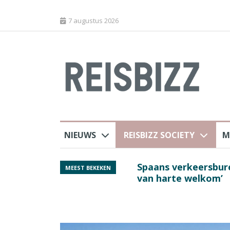
7 augustus 2026
NIEUWS
REISBIZZ SOCIETY
M
j ANVR
Spaans verkeersbure
MEEST BEKEKEN
van harte welkom’