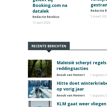
gestran
Booking.com na
datalek
Redactie R
3 maart 20
Redactie Reisbizz
13 april 2026
RECENTE BERICHTEN
Maleisië scherpt regel
reddingsacties
Anouk van Hemert
7 augustus 
Hitte doet winterkrie
op vorig jaar
Anouk van Hemert
7 augustus 
KLM gaat weer vliegen 