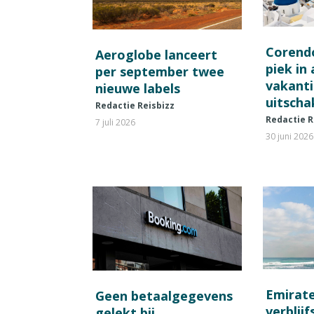
Corend
Aeroglobe lanceert
piek in
per september twee
vakant
nieuwe labels
uitscha
Redactie Reisbizz
Redactie R
7 juli 2026
30 juni 2026
Emirat
Geen betaalgegevens
verblij
gelekt bij