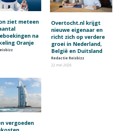
on ziet meteen
Overtocht.nl krijgt
 aantal
nieuwe eigenaar en
ieboekingen na
richt zich op verdere
keling Oranje
groei in Nederland,
België en Duitsland
eisbizz
Redactie Reisbizz
22 mei 2026
en vergoeden
fskosten