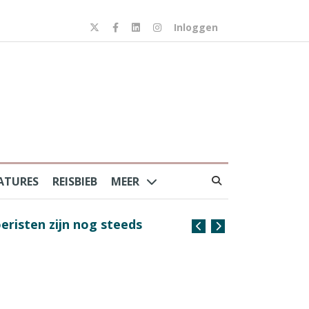
Inloggen
ATURES
REISBIEB
MEER
risten zijn nog steeds
Coffee with the Captain