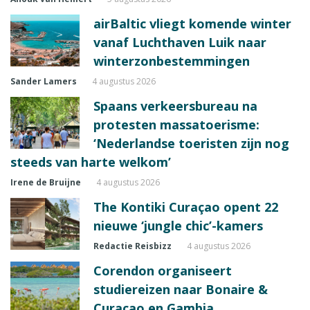
airBaltic vliegt komende winter
vanaf Luchthaven Luik naar
winterzonbestemmingen
Sander Lamers
4 augustus 2026
Spaans verkeersbureau na
protesten massatoerisme:
‘Nederlandse toeristen zijn nog
steeds van harte welkom’
Irene de Bruijne
4 augustus 2026
The Kontiki Curaçao opent 22
nieuwe ‘jungle chic’-kamers
Redactie Reisbizz
4 augustus 2026
Corendon organiseert
studiereizen naar Bonaire &
Curaçao en Gambia