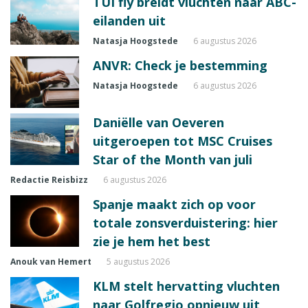
TUI fly breidt vluchten naar ABC-
eilanden uit
Natasja Hoogstede
6 augustus 2026
ANVR: Check je bestemming
Natasja Hoogstede
6 augustus 2026
Daniëlle van Oeveren
uitgeroepen tot MSC Cruises
Star of the Month van juli
Redactie Reisbizz
6 augustus 2026
Spanje maakt zich op voor
totale zonsverduistering: hier
zie je hem het best
Anouk van Hemert
5 augustus 2026
KLM stelt hervatting vluchten
naar Golfregio opnieuw uit