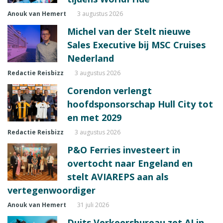
Anouk van Hemert
3 augustus 2026
Michel van der Stelt nieuwe
Sales Executive bij MSC Cruises
Nederland
Redactie Reisbizz
3 augustus 2026
Corendon verlengt
hoofdsponsorschap Hull City tot
en met 2029
Redactie Reisbizz
3 augustus 2026
P&O Ferries investeert in
overtocht naar Engeland en
stelt AVIAREPS aan als
vertegenwoordiger
Anouk van Hemert
31 juli 2026
Duits Verkeersbureau zet AI in