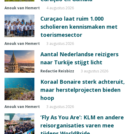
Anouk van Hemert
4 augustus 2026
Curaçao laat ruim 1.000
scholieren kennismaken met
toerismesector
Anouk van Hemert
3 augustus 2026
Aantal Nederlandse reizigers
naar Turkije stijgt licht
Redactie Reisbizz
3 augustus 2026
Koraal Bonaire sterk achteruit,
maar herstelprojecten bieden
hoop
Anouk van Hemert
3 augustus 2026
‘Fly As You Are’: KLM en andere
reisorganisaties varen mee
tijdens WorldPride