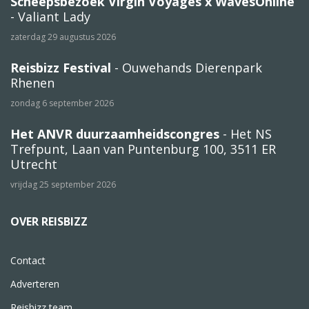
Scheepsbezoek Virgin Voyages x WavesOnline
- Valiant Lady
zaterdag 29 augustus 2026
Reisbizz Festival
- Ouwehands Dierenpark
Rhenen
zondag 6 september 2026
Het ANVR duurzaamheidscongres
- Het NS
Trefpunt, Laan van Puntenburg 100, 3511 ER
Utrecht
vrijdag 25 september 2026
OVER REISBIZZ
Contact
Adverteren
Reisbizz team