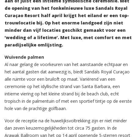
aan of juist een intieme symbolische ceremonie. Met
de opening van het fonkelnieuwe luxe Sandals Royal
Curaçao Resort half april krijgt het eiland er een top-
trouwlocatie bij. Op het enorme landgoed zijn niet
minder dan vijf locaties geschikt gemaakt voor een
‘wedding of a lifetime’. Met luxe, met comfort en met
paradijselijke omlijsting.
Wuivende palmen
Al naar gelang de voorkeuren van het aanstaande echtpaar en
het aantal gasten dat aanwezig is, biedt Sandals Royal Curaçao
alle ruimte voor een bruiloft op maat. Variërend van een
ceremonie op het idyllische strand van Santa Barbara, een
intieme viering op het kleine strand bij de beach club, echt
tropisch in de palmentuin of met een sportief tintje op de eerste
hole van de prachtige golfbaan.
Voor de receptie na de huwelijksvoltrekking zijn er niet minder
dan zeven keuzemogelijkheden tot circa 75 gasten. In de
Arawak Ballroom van het op 14 april openende 5-sterren resort