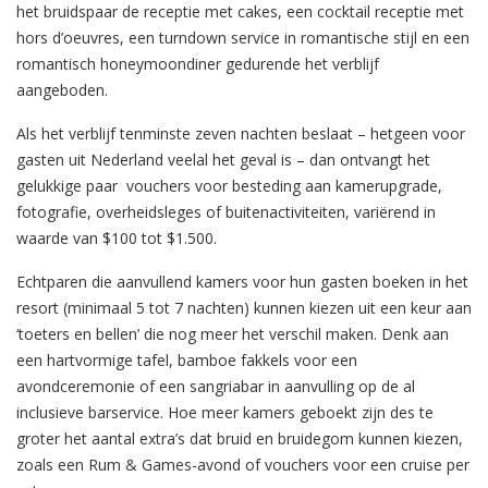
het bruidspaar de receptie met cakes, een cocktail receptie met
hors d’oeuvres, een turndown service in romantische stijl en een
romantisch honeymoondiner gedurende het verblijf
aangeboden.
Als het verblijf tenminste zeven nachten beslaat – hetgeen voor
gasten uit Nederland veelal het geval is – dan ontvangt het
gelukkige paar vouchers voor besteding aan kamerupgrade,
fotografie, overheidsleges of buitenactiviteiten, variërend in
waarde van $100 tot $1.500.
Echtparen die aanvullend kamers voor hun gasten boeken in het
resort (minimaal 5 tot 7 nachten) kunnen kiezen uit een keur aan
‘toeters en bellen’ die nog meer het verschil maken. Denk aan
een hartvormige tafel, bamboe fakkels voor een
avondceremonie of een sangriabar in aanvulling op de al
inclusieve barservice. Hoe meer kamers geboekt zijn des te
groter het aantal extra’s dat bruid en bruidegom kunnen kiezen,
zoals een Rum & Games-avond of vouchers voor een cruise per