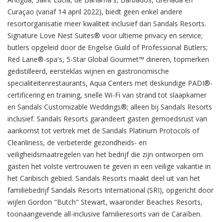
Curaçao (vanaf 14 april 2022), biedt geen enkel andere
resortorganisatie meer kwaliteit inclusief dan Sandals Resorts.
Signature Love Nest Suites® voor ultieme privacy en service;
butlers opgeleid door de Engelse Guild of Professional Butlers;
Red Lane®-spa's, 5-Star Global Gourmet™ dineren, topmerken
gedistilleerd, eersteklas wijnen en gastronomische
specialiteitenrestaurants, Aqua Centers met deskundige PADI®-
certificering en training, snelle Wi-Fi van strand tot slaapkamer
en Sandals Customizable Weddings®; alleen bij Sandals Resorts
inclusief. Sandals Resorts garandeert gasten gemoedsrust van
aankomst tot vertrek met de Sandals Platinum Protocols of
Cleanliness, de verbeterde gezondheids- en
veiligheidsmaatregelen van het bedrijf die zijn ontworpen om
gasten het volste vertrouwen te geven in een veilige vakantie in
het Caribisch gebied. Sandals Resorts maakt deel uit van het
familiebedrijf Sandals Resorts International (SRI), opgericht door
wijlen Gordon "Butch" Stewart, waaronder Beaches Resorts,
toonaangevende all-inclusive familieresorts van de Caraïben.