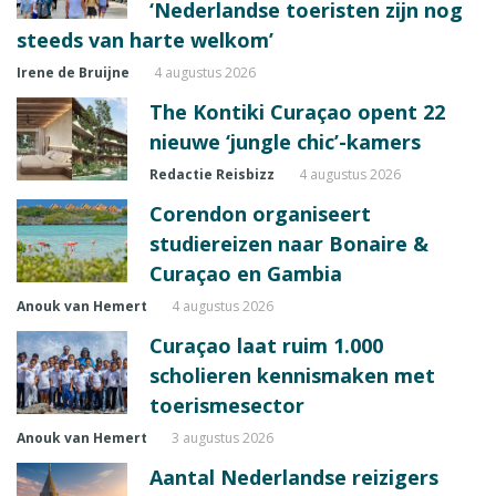
‘Nederlandse toeristen zijn nog
steeds van harte welkom’
Irene de Bruijne
4 augustus 2026
The Kontiki Curaçao opent 22
nieuwe ‘jungle chic’-kamers
Redactie Reisbizz
4 augustus 2026
Corendon organiseert
studiereizen naar Bonaire &
Curaçao en Gambia
Anouk van Hemert
4 augustus 2026
Curaçao laat ruim 1.000
scholieren kennismaken met
toerismesector
Anouk van Hemert
3 augustus 2026
Aantal Nederlandse reizigers