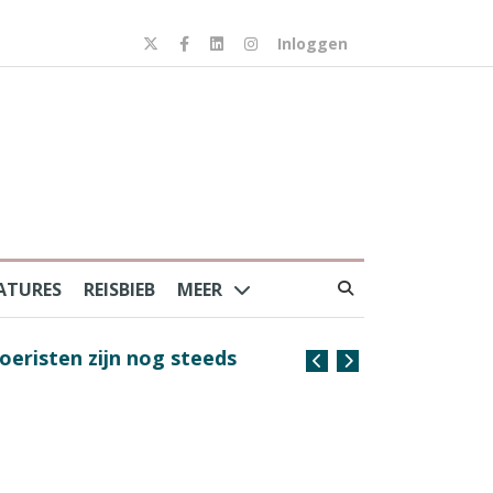
Inloggen
ATURES
REISBIEB
MEER
risten zijn nog steeds
Coffee with the Captain