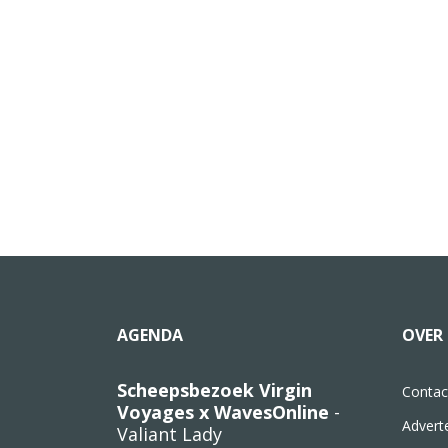
AGENDA
OVER 
Scheepsbezoek Virgin
Contac
Voyages x WavesOnline
-
Advert
Valiant Lady