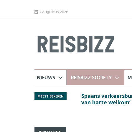
7 augustus 2026
NIEUWS
REISBIZZ SOCIETY
M
 sluiting luchthaven
Spaans verkeersbure
MEEST BEKEKEN
van harte welkom’