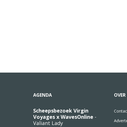
AGENDA
OVER 
Scheepsbezoek Virgin
Contac
Voyages x WavesOnline
-
Advert
Valiant Lady