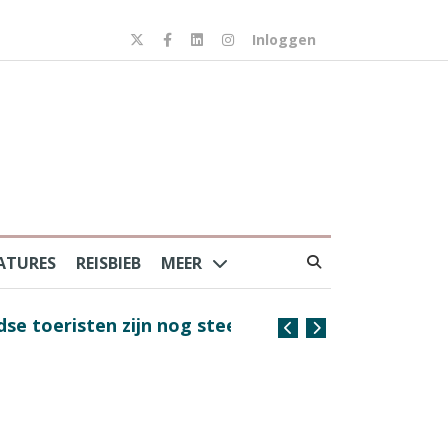
Inloggen
ATURES
REISBIEB
MEER
risten zijn nog steeds
Coffee with the Captain