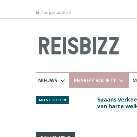
7 augustus 2026
NIEUWS
REISBIZZ SOCIETY
M
Spaans verkeersbure
MEEST BEKEKEN
van harte welkom’