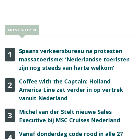
vervoer naar de luchthaven te gaan”, laat de reisorganisatie
weten.
MEEST GELEZEN
Spaans verkeersbureau na protesten
1
massatoerisme: ‘Nederlandse toeristen
zijn nog steeds van harte welkom’
Coffee with the Captain: Holland
2
America Line zet verder in op vertrek
vanuit Nederland
Michel van der Stelt nieuwe Sales
3
Executive bij MSC Cruises Nederland
Vanaf donderdag code rood in alle 27
4